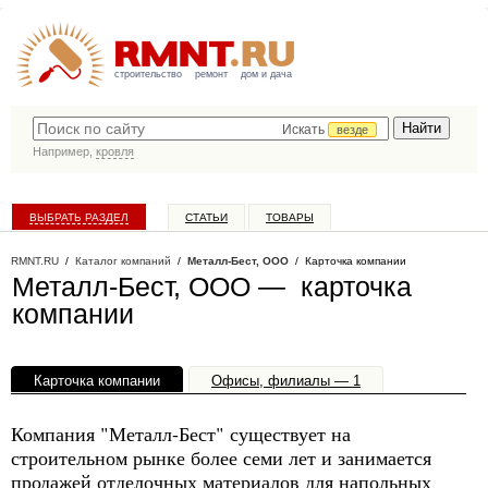
строительство
ремонт
дом и дача
Искать
везде
Например,
кровля
ВЫБРАТЬ РАЗДЕЛ
СТАТЬИ
ТОВАРЫ
КАТАЛОГ КОМПАНИЙ
RMNT.RU
/
Каталог компаний
/
Металл-Бест, ООО
/ Карточка компании
Металл-Бест, ООО — карточка
компании
Карточка компании
Офисы, филиалы — 1
Компания "Металл-Бест" существует на
строительном рынке более семи лет и занимается
продажей отделочных материалов для напольных