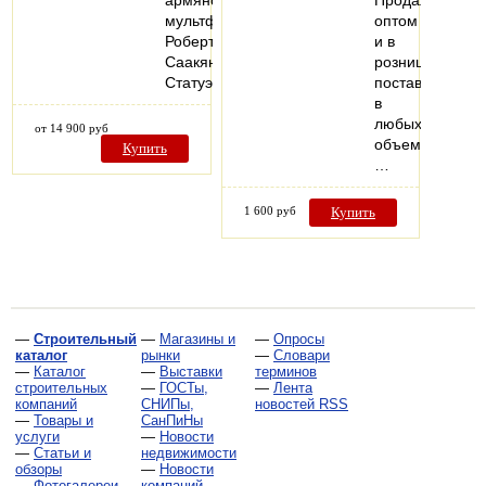
армянского
Продажа
мультфильма
оптом
Роберта
и в
Саакянца.
розницу,
Статуэтка…
поставки
в
любых
от 14 900 руб
объемах.
Купить
…
1 600 руб
Купить
—
Строительный
—
Магазины и
—
Опросы
каталог
рынки
—
Словари
—
Каталог
—
Выставки
терминов
строительных
—
ГОСТы,
—
Лента
компаний
СНИПы,
новостей RSS
—
Товары и
СанПиНы
услуги
—
Новости
—
Статьи и
недвижимости
обзоры
—
Новости
—
Фотогалереи
компаний