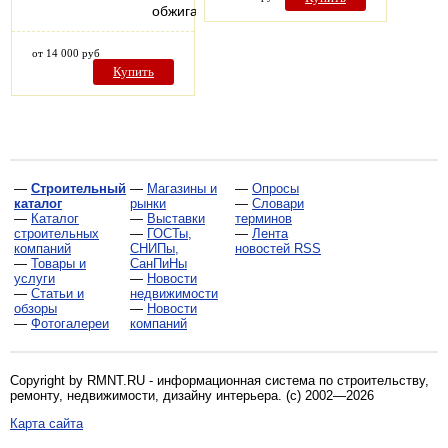
обжига…
от 14 000 руб
Купить
—
Строительный
—
Магазины и
—
Опросы
каталог
рынки
—
Словари
—
Каталог
—
Выставки
терминов
строительных
—
ГОСТы,
—
Лента
компаний
СНИПы,
новостей RSS
—
Товары и
СанПиНы
услуги
—
Новости
—
Статьи и
недвижимости
обзоры
—
Новости
—
Фотогалереи
компаний
Copyright by RMNT.RU - информационная система по
строительству,
ремонту, недвижимости, дизайну интерьера
. (c) 2002—2026
Карта сайта