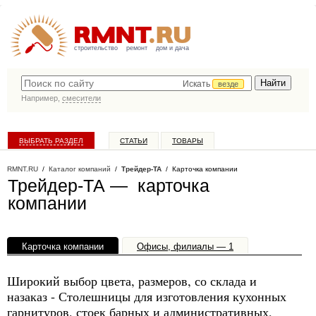
строительство
ремонт
дом и дача
Искать
везде
Например,
смесители
ВЫБРАТЬ РАЗДЕЛ
СТАТЬИ
ТОВАРЫ
КАТАЛОГ КОМПАНИЙ
RMNT.RU
/
Каталог компаний
/
Трейдер-ТА
/ Карточка компании
Трейдер-ТА — карточка
компании
Карточка компании
Офисы, филиалы — 1
Широкий выбор цвета, размеров, со склада и
назаказ - Столешницы для изготовления кухонных
гарнитуров, стоек барных и административных,