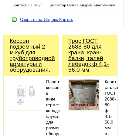
Контактное лицо:
директор Беляев Андрей Анатольевич
Открыть на Яндекс.Картах
Кессон
Трос ГОСТ
подземный 2
2688-80 для
м.куб для
крана, кран-
трубопроводной
балки, талей,
арматуры и
лебедок ф 4,1-
оборудования.
56,0 мм
Пластиковый
Канат
кессон
стальной
в
ГОСТ
виде
2688-
герметичного
80
колодца
ф
служит
4,1-
для
56,0
размещения
мм.
оборудования
от