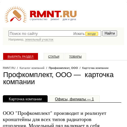
строительство
ремонт
дом и дача
Искать
везде
Например,
земельный участок
ВЫБРАТЬ РАЗДЕЛ
СТАТЬИ
ТОВАРЫ
КАТАЛОГ КОМПАНИЙ
RMNT.RU
/
Каталог компаний
/
Профкомплект, ООО
/ Карточка компании
Профкомплект, ООО — карточка
компании
Карточка компании
Офисы, филиалы — 1
ООО "Профкомплект" производит и реализует
кронштейны для всех типов радиаторов
отопления. Модельный ряд включает в себя