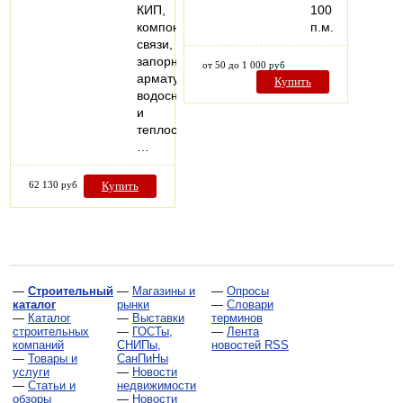
КИП,
100
компонентов
п.м.
связи,
запорной
от 50 до 1 000 руб
арматуры
Купить
водоснабжения
и
теплоснабжения.
…
62 130 руб
Купить
—
Строительный
—
Магазины и
—
Опросы
каталог
рынки
—
Словари
—
Каталог
—
Выставки
терминов
строительных
—
ГОСТы,
—
Лента
компаний
СНИПы,
новостей RSS
—
Товары и
СанПиНы
услуги
—
Новости
—
Статьи и
недвижимости
обзоры
—
Новости