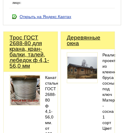
лицо:
Открыть на Яндекс.Картах
Трос ГОСТ
Деревянные
2688-80 для
окна
крана, кран-
балки, талей,
Реализация
лебедок ф 4,1-
проекта
56,0 мм
из
клеенного
Канат
бруса
стальной
сосны
ГОСТ
под
2688-
ключ
80
Материал
ф
-
4,1-
сосна
56,0
1
мм.
сорт
от
Цвет