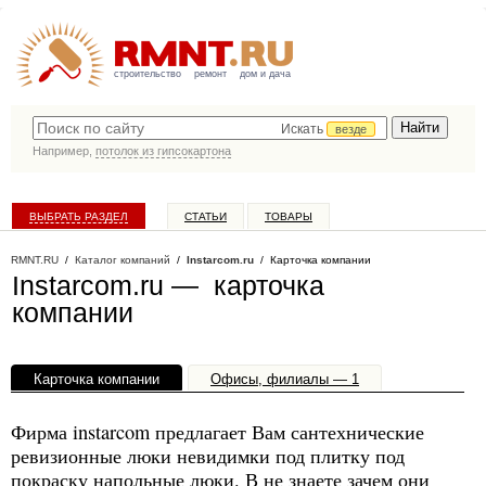
строительство
ремонт
дом и дача
Искать
везде
Например,
потолок из гипсокартона
ВЫБРАТЬ РАЗДЕЛ
СТАТЬИ
ТОВАРЫ
КАТАЛОГ КОМПАНИЙ
RMNT.RU
/
Каталог компаний
/
Instarcom.ru
/ Карточка компании
Instarcom.ru — карточка
компании
Карточка компании
Офисы, филиалы — 1
Фирма instarcom предлагает Вам сантехнические
ревизионные люки невидимки под плитку под
покраску напольные люки. В не знаете зачем они