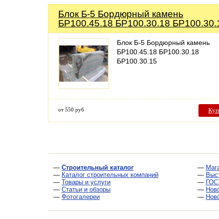
Блок Б-5 Бордюрный камень
БР100.45.18 БР100.30.18 БР100.30.
Блок Б-5 Бордюрный камень
БР100.45.18 БР100.30.18
БР100.30.15
от 550 руб
Куп
—
Строительный каталог
—
Маг
—
Каталог строительных компаний
—
Выс
—
Товары и услуги
—
ГОС
—
Статьи и обзоры
—
Нов
—
Фотогалереи
—
Нов