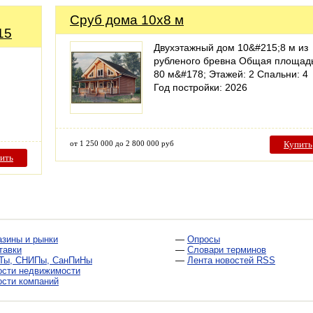
Сруб дома 10x8 м
15
Двухэтажный дом 10&#215;8 м из
рубленого бревна Общая площад
80 м&#178; Этажей: 2 Спальни: 4
Год постройки: 2026
от 1 250 000 до 2 800 000 руб
Купить
ить
азины и рынки
—
Опросы
тавки
—
Словари терминов
Ты, СНИПы, СанПиНы
—
Лента новостей RSS
ости недвижимости
ости компаний