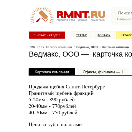
Наприме
строительство
ремонт
дом и дача
ВЫБРАТЬ РАЗДЕЛ
СТАТЬИ
ТОВАРЫ
КАТАЛ
RMNT.RU
/
Каталог компаний
/
Ведмакс, ООО
/ Карточка компании
Ведмакс, ООО — карточка к
Карточка компании
Офисы, филиалы — 1
Продажа щебня Санкт-Петербург
Гранитный щебень фракций
5-20мм - 890 рублей
20-40мм - 770рублей
40-70мм - 750 рублей
Цена за куб с налогами