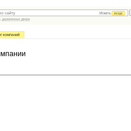
Искать
везде
р,
деревянные двери
ОГ КОМПАНИЙ
омпании