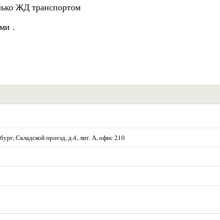
олько ЖД транспортом
ми .
ург, Складской проезд, д.4, лит. А, офис 210