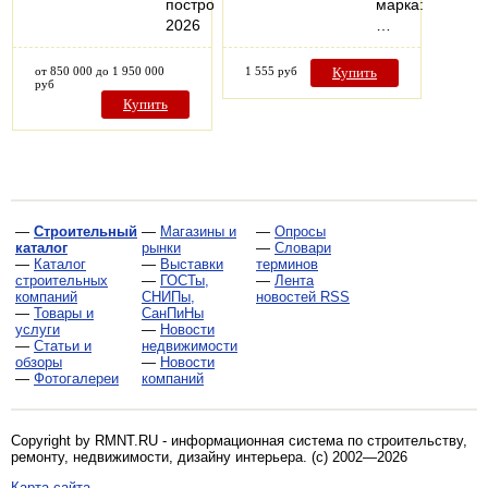
постройки:
марка:
2026
…
от 850 000 до 1 950 000
1 555 руб
Купить
руб
Купить
—
Строительный
—
Магазины и
—
Опросы
каталог
рынки
—
Словари
—
Каталог
—
Выставки
терминов
строительных
—
ГОСТы,
—
Лента
компаний
СНИПы,
новостей RSS
—
Товары и
СанПиНы
услуги
—
Новости
—
Статьи и
недвижимости
обзоры
—
Новости
—
Фотогалереи
компаний
Copyright by RMNT.RU - информационная система по
строительству,
ремонту, недвижимости, дизайну интерьера
. (c) 2002—2026
Карта сайта