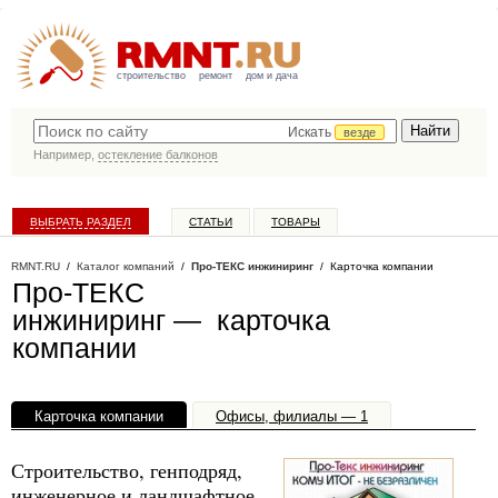
строительство
ремонт
дом и дача
Искать
везде
Например,
остекление балконов
ВЫБРАТЬ РАЗДЕЛ
СТАТЬИ
ТОВАРЫ
КАТАЛОГ КОМПАНИЙ
RMNT.RU
/
Каталог компаний
/
Про-ТЕКС инжиниринг
/ Карточка компании
Про-ТЕКС
инжиниринг — карточка
компании
Карточка компании
Офисы, филиалы — 1
Строительство, генподряд,
инженерное и ландшафтное