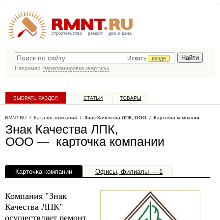
строительство
ремонт
дом и дача
Искать
везде
Например,
перепланировка квартиры
ВЫБРАТЬ РАЗДЕЛ
СТАТЬИ
ТОВАРЫ
КАТАЛОГ КОМПАНИЙ
RMNT.RU
/
Каталог компаний
/
Знак Качества ЛПК, ООО
/ Карточка компании
Знак Качества ЛПК,
ООО — карточка компании
Карточка компании
Офисы, филиалы — 1
Компания "Знак
Качества ЛПК"
осуществляет ремонт