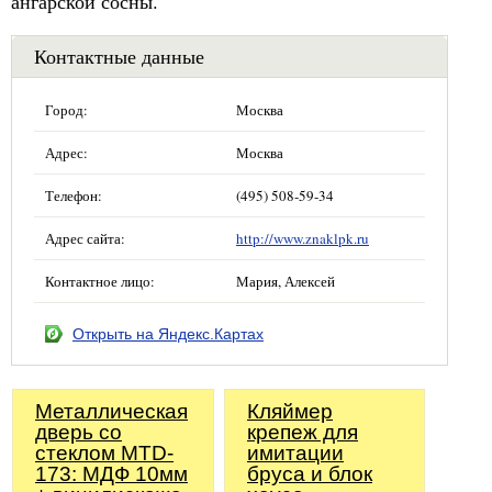
ангарской сосны.
Контактные данные
Город:
Москва
Адрес:
Москва
Телефон:
(495) 508-59-34
Адрес сайта:
http://www.znaklpk.ru
Контактное лицо:
Мария, Алексей
Открыть на Яндекс.Картах
Металлическая
Кляймер
дверь со
крепеж для
стеклом MTD-
имитации
173: МДФ 10мм
бруса и блок