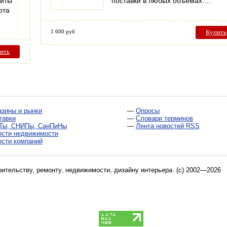
риты
поставки в любых объемах.…
ота
1 600 руб
Купить
ить
азины и рынки
—
Опросы
тавки
—
Словари терминов
Ты, СНИПы, СанПиНы
—
Лента новостей RSS
ости недвижимости
ости компаний
оительству, ремонту, недвижимости, дизайну интерьера
. (c) 2002—2026