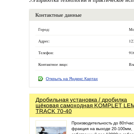
Контактные данные
Город:
Мо
Адрес:
12
Телефон:
91
Контактное лицо:
Вл
Открыть на Яндекс.Картах
Дробильная установка / дробилка
щёковая самоходная KOMPLET LE
TRACK 70-40
Производительность до 80т/час
фракция на выходе 20-100мм,