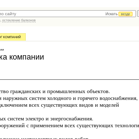
Искать
везде
р,
остекление балконов
ОГ КОМПАНИЙ
нии
ка компании
ство гражданских и промышленных объектов.
и наружных систем холодного и горячего водоснабжения,
одключением всех существующих видов и моделей
х систем электро и энергоснабжения.
сооружений с применением всех существующих технологи
полнение нестандартных видов работ.