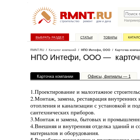
Наприме
строительство
ремонт
дом и дача
ВЫБРАТЬ РАЗДЕЛ
СТАТЬИ
ТОВАРЫ
КАТАЛ
RMNT.RU
/
Каталог компаний
/
НПО Интефи, ООО
/ Карточка компа
НПО Интефи, ООО — карточ
Карточка компании
Офисы, филиалы — 1
1.Проектирование и малоэтажное строитель
2.Монтаж, замена, реставрация внутренних 
отопления и канализации с установкой и п
сантехнических приборов.
3.Монтаж и замена, бытовых и промышленны
4.Внешняя и внутренняя отделка зданий и 
материалов и оборудования.
5.Разработка технологии и практическое ис