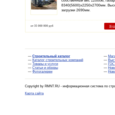
собственный вес 12000кг, габа
8340(5600)х2250х2700мм. Выс
загрузки 2690мм.
от 35 000 000 руб
Куп
—
Строительный каталог
—
Маг
—
Каталог строительных компаний
—
Выс
—
Товары и услуги
—
ГОС
—
Статьи и обзоры
—
Нов
—
Фотогалереи
—
Нов
Copyright by RMNT.RU - информационная система по
стр
Карта сайта