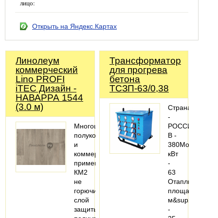
лицо:
Открыть на Яндекс.Картах
Линолеум
Трансформатор
коммерческий
для прогрева
Lino PROFI
бетона
iTEC Дизайн -
ТСЗП-63/0,38
НАВАРРА 1544
(3.0 м)
Страна
-
Многоцелевой,
РОССИЯНапря
полукоммерческое
В -
и
380Мощность,
коммерческое
кВт
применение,
-
КМ2
63
не
Отапливаемая
горючий,
площадь,
слой
м&sup2;
защиты
-