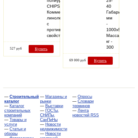
полиуретан
25-
CHIPS
40
Коммерческий
Габариты,
линолеум
мм
с
-
противопожарными
1000х560х860
свойствами…
Масса,
кг -
300
527 руб
Купить
69 000 руб
Купить
—
Строительный
—
Магазины и
—
Опросы
каталог
рынки
—
Словари
—
Каталог
—
Выставки
терминов
строительных
—
ГОСТы,
—
Лента
компаний
СНИПы,
новостей RSS
—
Товары и
СанПиНы
услуги
—
Новости
—
Статьи и
недвижимости
обзоры
—
Новости