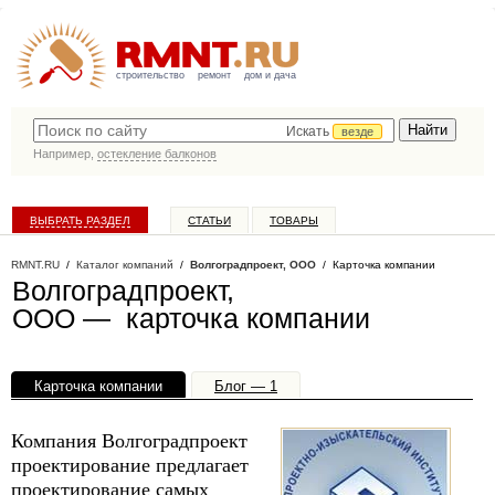
строительство
ремонт
дом и дача
Искать
везде
Например,
остекление балконов
ВЫБРАТЬ РАЗДЕЛ
СТАТЬИ
ТОВАРЫ
КАТАЛОГ КОМПАНИЙ
RMNT.RU
/
Каталог компаний
/
Волгоградпроект, ООО
/ Карточка компании
Волгоградпроект,
ООО — карточка компании
Карточка компании
Блог — 1
Офисы, филиалы — 1
Компания Волгоградпроект
проектирование предлагает
проектирование самых