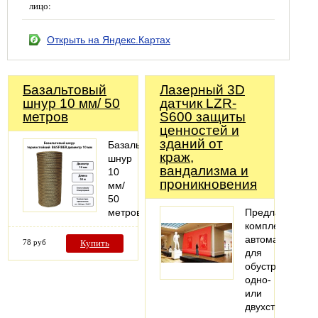
лицо:
Открыть на Яндекс.Картах
Базальтовый
Лазерный 3D
шнур 10 мм/ 50
датчик LZR-
метров
S600 защиты
ценностей и
зданий от
Базальтовый
краж,
шнур
вандализма и
10
проникновения
мм/
50
метров
Предлагаем
комплекты
автоматики
78 руб
Купить
для
обустройства
одно-
или
двухстворчатых