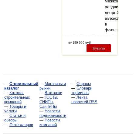
межкомнатных
раздвижных
дверей,
въезжающих
в
фальшстену..
от 189 000 руб
Купить
—
Строительный
—
Магазины и
—
Опросы
каталог
рынки
—
Словари
—
Каталог
—
Выставки
терминов
строительных
—
ГОСТы,
—
Лента
компаний
СНИПы,
новостей RSS
—
Товары и
СанПиНы
услуги
—
Новости
—
Статьи и
недвижимости
обзоры
—
Новости
—
Фотогалереи
компаний