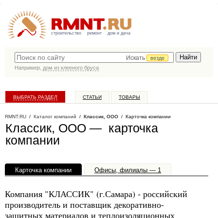
строительство
ремонт
дом и дача
Искать
везде
Например,
дом из клееного бруса
ВЫБРАТЬ РАЗДЕЛ
СТАТЬИ
ТОВАРЫ
КАТАЛОГ КОМПАНИЙ
RMNT.RU
/
Каталог компаний
/
Классик, ООО
/ Карточка компании
Классик, ООО — карточка
компании
Карточка компании
Офисы, филиалы — 1
Компания "КЛАССИК" (г.Самара) - российский
производитель и поставщик декоративно-
защитных материалов и теплоизоляционных