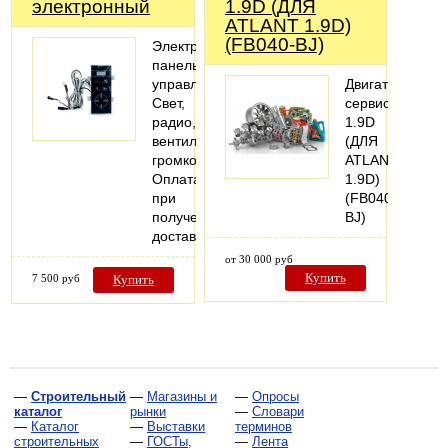
электронный
1.9D (ДЛЯ
ATLANT 1.9D)
(FB040-BJ)
Электронная
панель
управления
Двигатель
Свет,
сервисный
радио,
1.9D
вентиляция,
(ДЛЯ
громкость.
ATLANT
Оплата
1.9D)
при
(FB040-
получении,
BJ)
доставка
от 30 000 руб
Купить
7 500 руб
Купить
—
Строительный
—
Магазины и
—
Опросы
каталог
рынки
—
Словари
—
Каталог
—
Выставки
терминов
строительных
—
ГОСТы,
—
Лента