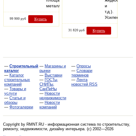
площади,
жидкостей,
металлический…
и
т.д.).
Усиленная…
99 900 руб
Купить
31 820 руб
Купить
—
Строительный
—
Магазины и
—
Опросы
каталог
рынки
—
Словари
—
Каталог
—
Выставки
терминов
строительных
—
ГОСТы,
—
Лента
компаний
СНИПы,
новостей RSS
—
Товары и
СанПиНы
услуги
—
Новости
—
Статьи и
недвижимости
обзоры
—
Новости
—
Фотогалереи
компаний
Copyright by RMNT.RU - информационная система по
строительству,
ремонту, недвижимости, дизайну интерьера
. (c) 2002—2026