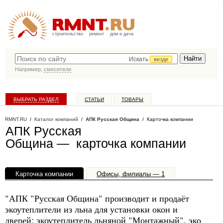
строительство
ремонт
дом и дача
Искать
везде
Например,
смесители
ВЫБРАТЬ РАЗДЕЛ
СТАТЬИ
ТОВАРЫ
КАТАЛОГ КОМПАНИЙ
RMNT.RU
/
Каталог компаний
/
АПК Русская Община
/ Карточка компании
АПК Русская
Община — карточка компании
Карточка компании
Офисы, филиалы — 1
"АПК "Русская Община" производит и продаёт
экоутеплители из льна для установки окон и
дверей: экоутеплитель льняной "Монтажный", эко