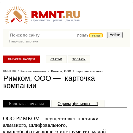
строительство
ремонт
дом и дача
Искать
везде
Например,
ипотека
ВЫБРАТЬ РАЗДЕЛ
СТАТЬИ
ТОВАРЫ
КАТАЛОГ КОМПАНИЙ
RMNT.RU
/
Каталог компаний
/
Римком, ООО
/ Карточка компании
Римком, ООО — карточка
компании
Карточка компании
Офисы, филиалы — 1
ООО РИМКОМ - осуществляет поставки
алмазного, шлифовального,
камнеобрабатывающего инструмента, малой