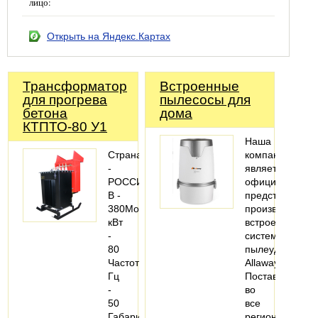
лицо:
Открыть на Яндекс.Картах
Трансформатор
Встроенные
для прогрева
пылесосы для
бетона
дома
КТПТО-80 У1
Наша
Страна
компания
-
является
РОССИЯНапряжение,
официальным
В -
представителе
380Мощность,
производителя
кВт
встроенных
-
систем
80
пылеудаления
Частота,
Allaway.
Гц
Поставляем
-
во
50
все
Габариты,
регионы