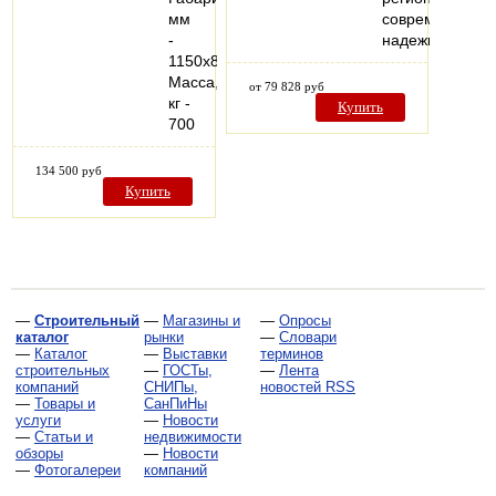
мм
современные,
-
надежные…
1150х820х1300
Масса,
от 79 828 руб
кг -
Купить
700
134 500 руб
Купить
—
Строительный
—
Магазины и
—
Опросы
каталог
рынки
—
Словари
—
Каталог
—
Выставки
терминов
строительных
—
ГОСТы,
—
Лента
компаний
СНИПы,
новостей RSS
—
Товары и
СанПиНы
услуги
—
Новости
—
Статьи и
недвижимости
обзоры
—
Новости
—
Фотогалереи
компаний