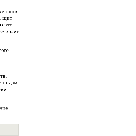
компания
, щит
ъекте
печивает
того
тв,
м видам
гие
ание