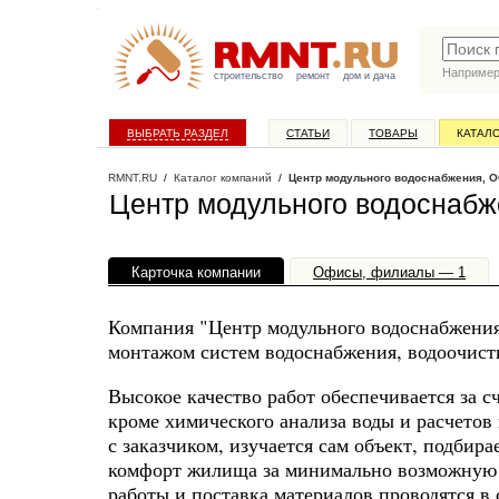
Наприме
строительство
ремонт
дом и дача
ВЫБРАТЬ РАЗДЕЛ
СТАТЬИ
ТОВАРЫ
КАТАЛ
RMNT.RU
/
Каталог компаний
/
Центр модульного водоснабжения, 
Центр модульного водоснаб
Карточка компании
Офисы, филиалы — 1
Компания "Центр модульного водоснабжения
монтажом систем водоснабжения, водоочистк
Высокое качество работ обеспечивается за 
кроме химического анализа воды и расчетов
с заказчиком, изучается сам объект, подбир
комфорт жилища за минимально возможную ст
работы и поставка материалов проводятся в