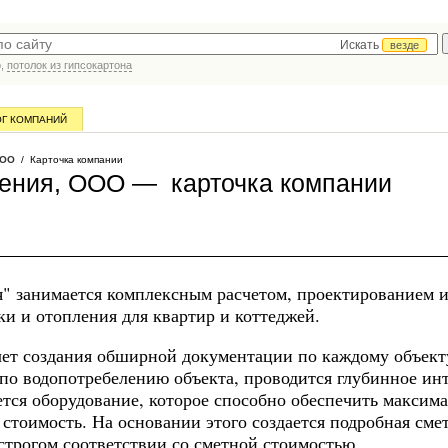
Искать
везде
р,
потолок из гипсокартона
ОГ КОМПАНИЙ
ООО
/ Карточка компании
жения, ООО — карточка компании
" занимается комплексным расчетом, проектированием 
и и отопления для квартир и коттеджей.
счет создания обширной документации по каждому объек
 по водопотребелению объекта, проводится глубинное ин
ается оборудование, которое способно обеспечить максим
оимость. На основании этого создается подробная смет
 строгом соответствии со сметной стоимостью.