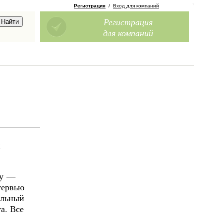
Регистрация
/
Вход для компаний
Регистрация
для компаний
и
ту —
тервью
альный
а. Все