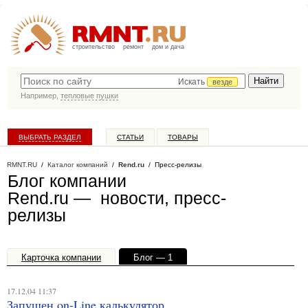
строительство
ремонт
дом и дача
Искать
везде
Например,
тепловые пушки
ВЫБРАТЬ РАЗДЕЛ
СТАТЬИ
ТОВАРЫ
КАТАЛОГ КОМПАНИЙ
RMNT.RU
/
Каталог компаний
/
Rend.ru
/ Пресс-релизы
Блог компании
Rend.ru — новости, пресс-
релизы
Карточка компании
Блог — 1
Офисы, филиалы — 1
17.12.04 11:37
Запущен on-Line калькулятор