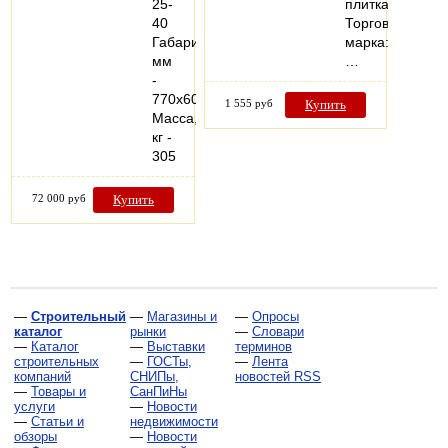
25-
плитка
40
Торговая
Габариты,
марка:
мм
…
-
770x600x940
1 555 руб
Купить
Масса,
кг -
305
72 000 руб
Купить
—
Строительный
—
Магазины и
—
Опросы
каталог
рынки
—
Словари
—
Каталог
—
Выставки
терминов
строительных
—
ГОСТы,
—
Лента
компаний
СНИПы,
новостей RSS
—
Товары и
СанПиНы
услуги
—
Новости
—
Статьи и
недвижимости
обзоры
—
Новости