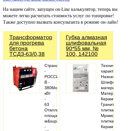
На нашем сайте, запущен on-Line калькулятор, теперь вы
можете легко расчитать стоимость услуг по тонировке!
Также доступно вызвать консультанта в режиме он-лайн!
Трансформатор
Губка алмазная
для прогрева
шлифовальная
бетона
90*55 мм, №
ТСДЗ-63/0,38
100, 142100
Страна
Технические
-
характеристики
РОССИЯНапряжение,
Назначение:
В -
Шлифовать
380Мощность,
материал
кВт
Материалы:
-
Керамогранит;
63
Гранитная
Отапливаемая
плитка;
площадь,
Мраморная
м&sup2;
плитка;
-
Керамическая