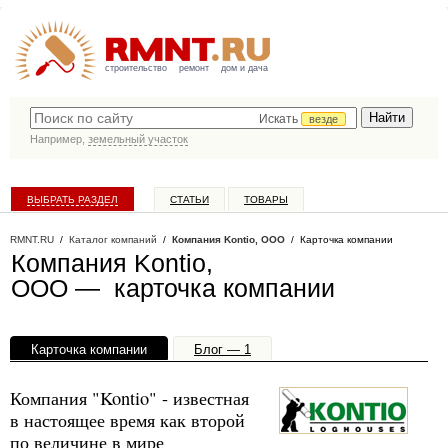
строительство
ремонт
дом и дача
Искать
везде
Например,
земельный участок
ВЫБРАТЬ РАЗДЕЛ
СТАТЬИ
ТОВАРЫ
КАТАЛОГ КОМПАНИЙ
RMNT.RU
/
Каталог компаний
/
Компания Kontio, ООО
/ Карточка компании
Компания Kontio,
ООО — карточка компании
Карточка компании
Блог — 1
Офисы, филиалы — 1
Компания "Kontio" - известная
в настоящее время как второй
по величине в мире