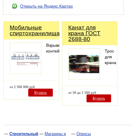
Открыть на Яндекс.Картах
Мобильные
Канат для
спиртохранилища
крана ГОСТ
2688-80
Взрывозащищенные
контейнеры
Трос
для
крана
от 2 500 000 руб
Купить
от 50 до 1 500 руб
Купить
—
Строительный
—
Магазины и
—
Опросы