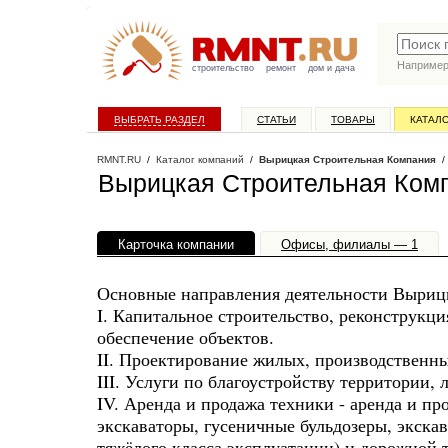
Наприме
строительство
ремонт
дом и дача
ВЫБРАТЬ РАЗДЕЛ
СТАТЬИ
ТОВАРЫ
КАТАЛ
RMNT.RU
/
Каталог компаний
/
Вырицкая Строительная Компания
/ 
Вырицкая Строительная Ком
Карточка компании
Офисы, филиалы — 1
Основные направления деятельности Выриц
I. Капитальное строительство, реконструкц
обеспечение объектов.
II. Проектирование жилых, производственн
III. Услуги по благоустройству территории,
IV. Аренда и продажа техники - аренда и п
экскаваторы, гусеничные бульдозеры, экска
тяжёлого класса эксплуатации) и дорожной 