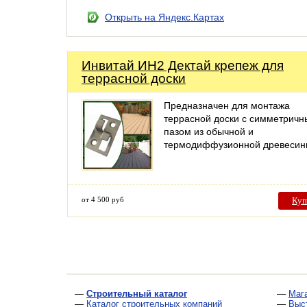
Открыть на Яндекс.Картах
Инвитай ИН2 Дектай крепеж для
террасной доски
Предназначен для монтажа
террасной доски с симметрич
пазом из обычной и
термодиффузионной древесин
от 4 500 руб
Куп
—
Строительный каталог
—
Маг
—
Каталог строительных компаний
—
Выс