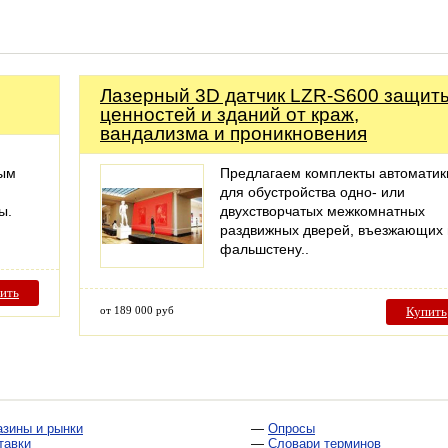
Лазерный 3D датчик LZR-S600 защит
ценностей и зданий от краж,
вандализма и проникновения
ным
Предлагаем комплекты автоматик
для обустройства одно- или
ы.
двухстворчатых межкомнатных
раздвижных дверей, въезжающих 
фальшстену..
ить
от 189 000 руб
Купить
азины и рынки
—
Опросы
тавки
—
Словари терминов