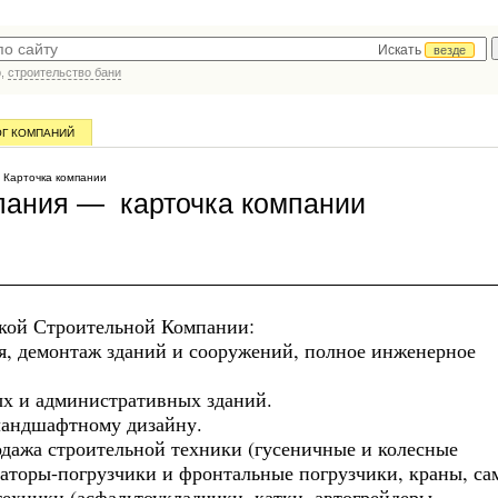
Искать
везде
р,
строительство бани
ОГ КОМПАНИЙ
Карточка компании
пания — карточка компании
кой Строительной Компании:
ия, демонтаж зданий и сооружений, полное инженерное
ых и административных зданий.
 ландшафтному дизайну.
родажа строительной техники (гусеничные и колесные
ваторы-погрузчики и фронтальные погрузчики, краны, с
техники (асфальтоукладчики, катки, автогрейдеры,