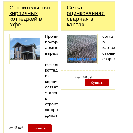
Строительство
Сетка
кирпичных
оцинкованная
коттеджей в
сварная в
Уфе
картах
Прочность,
сетка
пожаробезопасность,
в
архитектурная
картах
выразительность
стальная
—
сварная
возведение
коттеджей
из
от 100 до 500 руб
кирпича
Купить
остается
эталоном
в
строительстве
загородных
домов.
от 45 руб
Купить