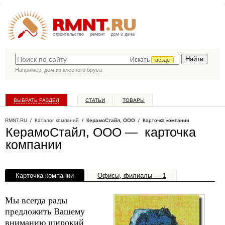
строительство
ремонт
дом и дача
Искать
везде
Например,
дом из клееного бруса
ВЫБРАТЬ РАЗДЕЛ
СТАТЬИ
ТОВАРЫ
КАТАЛОГ КОМПАНИЙ
RMNT.RU
/
Каталог компаний
/
КерамоСтайл, ООО
/ Карточка компании
КерамоСтайл, ООО — карточка
компании
Карточка компании
Офисы, филиалы — 1
Мы всегда рады
предложить Вашему
вниманию широкий