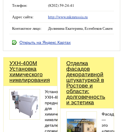
Телефон:
(8202) 59-24-41
Адрес сайта:
http://www.mkmrussia.ru
Контактное лицо:
Долинина Екатерина, Есенбеков Сакен
Открыть на Яндекс.Картах
УХН-400М
Отделка
Установка
фасадов
химического
декоративной
никелирования
штукатуркой в
Ростове и
области:
Установка
долговечность
УХН-400М
и эстетика
предназначена
для
химического
Фасад
никелирования
—
деталей
это
сложной
«лицо»