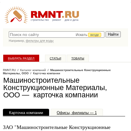
строительство
ремонт
дом и дача
Искать
везде
Например,
фильтры для воды
ВЫБРАТЬ РАЗДЕЛ
СТАТЬИ
ТОВАРЫ
КАТАЛОГ КОМПАНИЙ
RMNT.RU
/
Каталог компаний
/
Машиностроительные Конструкционные
Материалы, ООО
/ Карточка компании
Машиностроительные
Конструкционные Материалы,
ООО — карточка компании
Карточка компании
Офисы, филиалы — 1
ЗАО "Машиностроительные Конструкционные