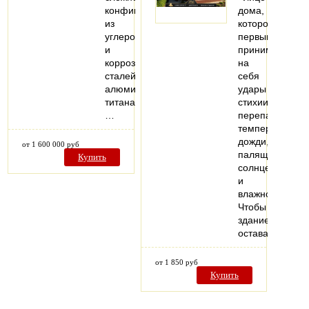
конфигурации
дома,
из
которое
углеродистых
первым
и
принимает
коррозионностойких
на
сталей,
себя
алюминия,
удары
титана,
стихии:
…
перепады
температур,
дожди,
от 1 600 000 руб
палящее
Купить
солнце
и
влажность.
Чтобы
здание
оставалось…
от 1 850 руб
Купить