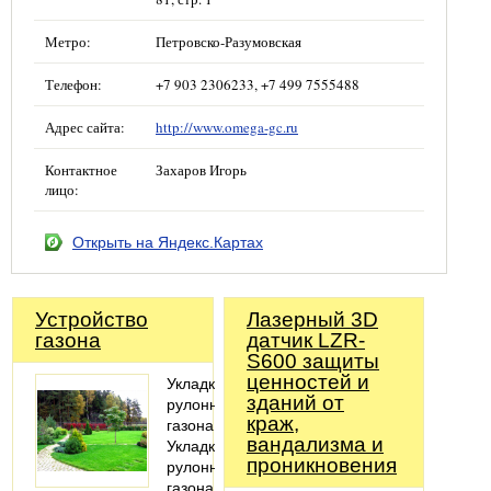
Метро:
Петровско-Разумовская
Телефон:
+7 903 2306233, +7 499 7555488
Адрес сайта:
http://www.omega-gc.ru
Контактное
Захаров Игорь
лицо:
Открыть на Яндекс.Картах
Устройство
Лазерный 3D
газона
датчик LZR-
S600 защиты
ценностей и
Укладка
зданий от
рулонного
краж,
газона
вандализма и
Укладка
проникновения
рулонного
газона