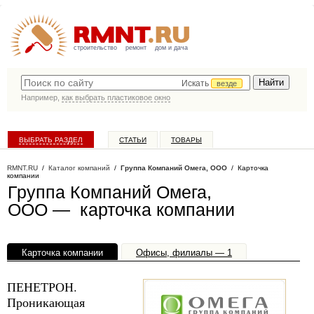
строительство
ремонт
дом и дача
Искать
везде
Например,
как выбрать пластиковое окно
ВЫБРАТЬ РАЗДЕЛ
СТАТЬИ
ТОВАРЫ
КАТАЛОГ КОМПАНИЙ
RMNT.RU
/
Каталог компаний
/
Группа Компаний Омега, ООО
/ Карточка
компании
Группа Компаний Омега,
ООО — карточка компании
Карточка компании
Офисы, филиалы — 1
ПЕНЕТРОН.
Проникающая