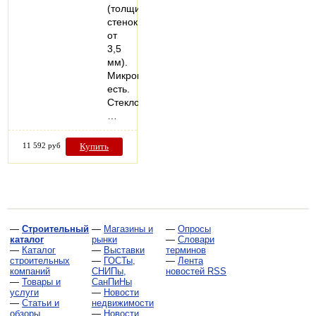
(толщина
стенок
от
3,5
мм).
Микропроветривание:
есть.
Стеклопакеты:
…
11 592 руб
Купить
—
Строительный
—
Магазины и
—
Опросы
каталог
рынки
—
Словари
—
Каталог
—
Выставки
терминов
строительных
—
ГОСТы,
—
Лента
компаний
СНИПы,
новостей RSS
—
Товары и
СанПиНы
услуги
—
Новости
—
Статьи и
недвижимости
обзоры
—
Новости