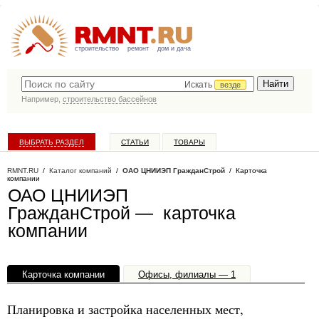
строительство
ремонт
дом и дача
Искать
везде
Например,
строительство бассейнов
ВЫБРАТЬ РАЗДЕЛ
СТАТЬИ
ТОВАРЫ
КАТАЛОГ КОМПАНИЙ
RMNT.RU
/
Каталог компаний
/
ОАО ЦНИИЭП ГражданСтрой
/ Карточка
компании
ОАО ЦНИИЭП
ГражданСтрой — карточка
компании
Карточка компании
Офисы, филиалы — 1
Планировка и застройка населенных мест,