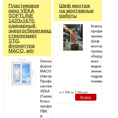
Пластиковое
Шеф монтаж
окно VEKA
на монтажные
SOFTLINE
работы
1420х1670,
одинарный,
Компания
энергосберегающий
профессионал
стеклопакет
занимается
STiS,
Шеф
фурнитура
монтажом
MACO, м/п
промышленног
оборудования,
Оконная
всех
фурнитура
видов.Металл
MACO
линии.Монтаж
(Австрия).
гидравлических
Профильная
пневматическо
система:
VEKA
от 1 800 до 2 500 руб
(Германия).
Купить
Класс
профиля
ПВХ:
А