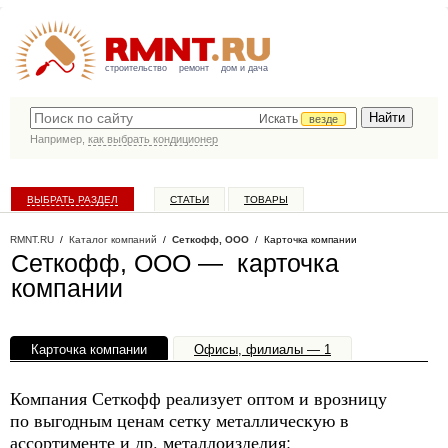
строительство
ремонт
дом и дача
Искать
везде
Например,
как выбрать кондиционер
ВЫБРАТЬ РАЗДЕЛ
СТАТЬИ
ТОВАРЫ
КАТАЛОГ КОМПАНИЙ
RMNT.RU
/
Каталог компаний
/
Сеткофф, ООО
/ Карточка компании
Сеткофф, ООО — карточка
компании
Карточка компании
Офисы, филиалы — 1
Компания Сеткофф реализует оптом и врозницу
по выгодным ценам сетку металлическую в
ассортименте и др. металлоизделия: