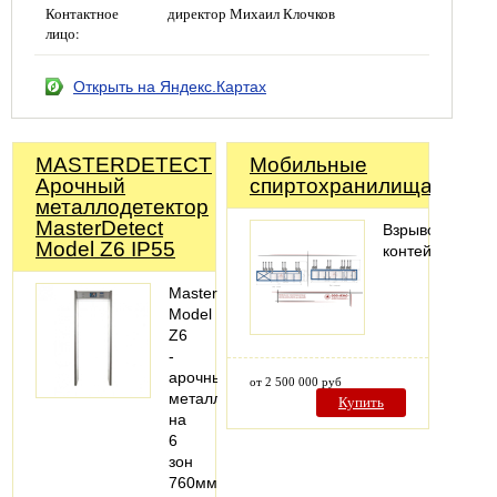
Контактное
директор Михаил Клочков
лицо:
Открыть на Яндекс.Картах
MASTERDETECT
Мобильные
Арочный
спиртохранилища
металлодетектор
MasterDetect
Взрывозащище
Model Z6 IP55
контейнеры
MasterDetect
Model
Z6
-
арочный
от 2 500 000 руб
металлодетектор
Купить
на
6
зон
760мм