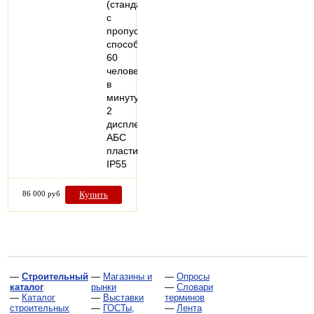
(стандарт)
с
пропускной
способностью
60
человек
в
минуту
2
дисплея
AБC
пластик,
IP55
86 000 руб
Купить
—
Строительный
—
Магазины и
—
Опросы
каталог
рынки
—
Словари
—
Каталог
—
Выставки
терминов
строительных
—
ГОСТы,
—
Лента