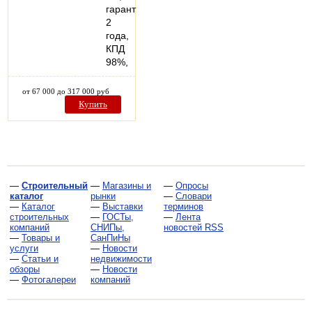
гарантия
2
года,
КПД
98%,
от 67 000 до 317 000 руб
Купить
—
Строительный
—
Магазины и
—
Опросы
каталог
рынки
—
Словари
—
Каталог
—
Выставки
терминов
строительных
—
ГОСТы,
—
Лента
компаний
СНИПы,
новостей RSS
—
Товары и
СанПиНы
услуги
—
Новости
—
Статьи и
недвижимости
обзоры
—
Новости
—
Фотогалереи
компаний