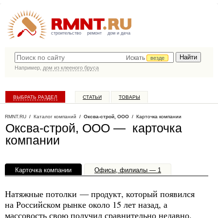
строительство
ремонт
дом и дача
Искать
везде
Например,
дом из клееного бруса
ВЫБРАТЬ РАЗДЕЛ
СТАТЬИ
ТОВАРЫ
КАТАЛОГ КОМПАНИЙ
RMNT.RU
/
Каталог компаний
/
Оксва-строй, ООО
/ Карточка компании
Оксва-строй, ООО — карточка
компании
Карточка компании
Офисы, филиалы — 1
Натяжные потолки — продукт, который появился
на Российском рынке около 15 лет назад, а
массовость свою получил сравнительно недавно.