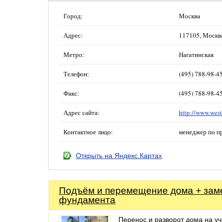
Город:
Москва
Адрес:
117105, Москва
Метро:
Нагатинская
Телефон:
(495) 788-98-4
Факс:
(495) 788-98-4
Адрес сайта:
http://www.west
Контактное лицо:
менеджер по п
Открыть на Яндекс.Картах
Подъём и перемещение дома + зам
фундамента
Перенос и разворот дома на уч