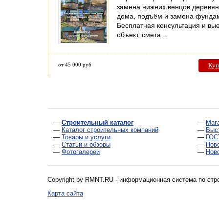
замена нижних венцов деревян
дома, подъём и замена фунда
Бесплатная консультация и вые
объект, смета…
от 45 000 руб
Куп
—
Строительный каталог
—
Маг
—
Каталог строительных компаний
—
Выс
—
Товары и услуги
—
ГОС
—
Статьи и обзоры
—
Нов
—
Фотогалереи
—
Нов
Copyright by RMNT.RU - информационная система по
стр
Карта сайта