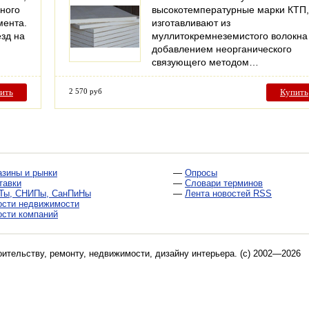
ного
высокотемпературные марки КТП,
мента.
изготавливают из
зд на
муллитокремнеземистого волокна
добавлением неорганического
связующего методом…
ить
2 570 руб
Купить
азины и рынки
—
Опросы
тавки
—
Словари терминов
Ты, СНИПы, СанПиНы
—
Лента новостей RSS
ости недвижимости
ости компаний
оительству, ремонту, недвижимости, дизайну интерьера
. (c) 2002—2026