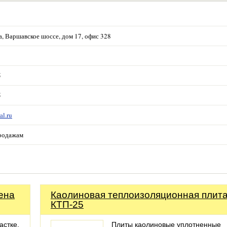
, Варшавское шоссе, дом 17, офис 328
5
5
al.ru
родажам
ена
Каолиновая теплоизоляционная плит
КТП-25
астке,
Плиты каолиновые уплотненные