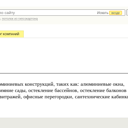
Искать
везде
р,
потолок из гипсокартона
ОГ КОМПАНИЙ
юминиевых конструкций, таких как: алюминиевые окна,
имние сады, остекление бассейнов, остекление балконов
витражей, офисные перегородки, сантехнические кабинк