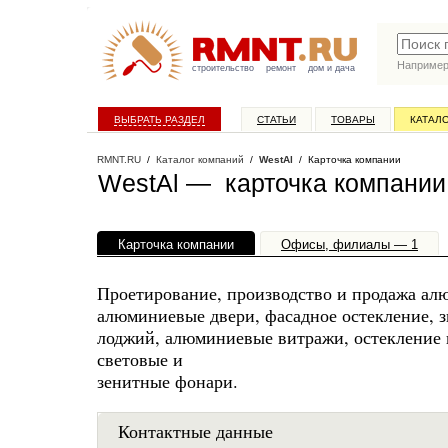
Наприме
строительство
ремонт
дом и дача
ВЫБРАТЬ РАЗДЕЛ
СТАТЬИ
ТОВАРЫ
КАТАЛ
RMNT.RU
/
Каталог компаний
/
WestAl
/ Карточка компании
WestAl — карточка компании
Карточка компании
Офисы, филиалы — 1
Проетирование, производство и продажа ал
алюминиевые двери, фасадное остекление, з
лоджий, алюминиевые витражи, остекление 
световые и
зенитные фонари.
Контактные данные