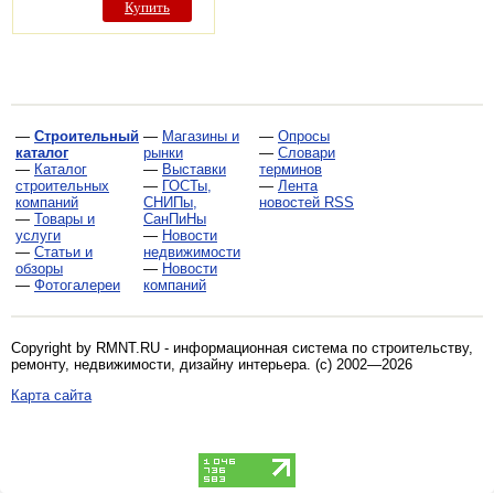
Купить
—
Строительный
—
Магазины и
—
Опросы
каталог
рынки
—
Словари
—
Каталог
—
Выставки
терминов
строительных
—
ГОСТы,
—
Лента
компаний
СНИПы,
новостей RSS
—
Товары и
СанПиНы
услуги
—
Новости
—
Статьи и
недвижимости
обзоры
—
Новости
—
Фотогалереи
компаний
Copyright by RMNT.RU - информационная система по
строительству,
ремонту, недвижимости, дизайну интерьера
. (c) 2002—2026
Карта сайта