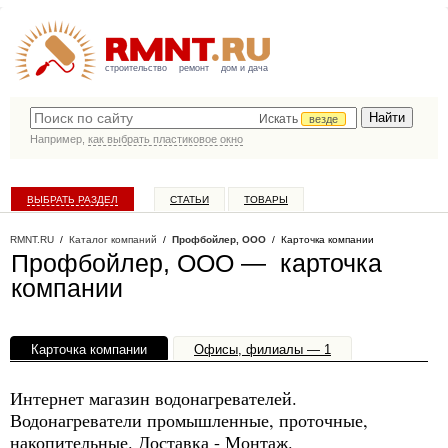
строительство
ремонт
дом и дача
Искать
везде
Например,
как выбрать пластиковое окно
ВЫБРАТЬ РАЗДЕЛ
СТАТЬИ
ТОВАРЫ
КАТАЛОГ КОМПАНИЙ
RMNT.RU
/
Каталог компаний
/
Профбойлер, ООО
/ Карточка компании
Профбойлер, ООО — карточка
компании
Карточка компании
Офисы, филиалы — 1
Интернет магазин водонагревателей.
Водонагреватели промышленные, проточные,
накопительные. Доставка - Монтаж.