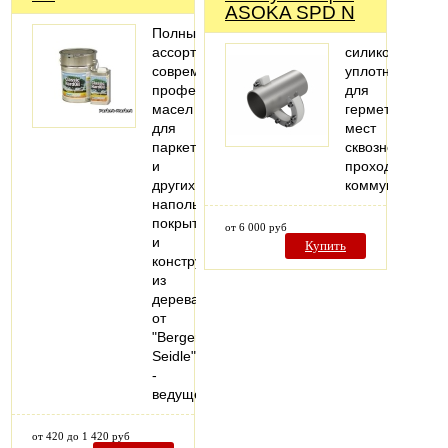
ASOKA SPD N
Полный
ассортимент
силиконовый
современных
уплотнитель
профессиональных
для
масел
герметизации
для
мест
паркета
сквозного
и
прохода
других
коммуникаций
напольных
покрытий
от 6 000 руб
и
Купить
конструкций
из
дерева
от
"Berger-
Seidle"
-
ведущего…
от 420 до 1 420 руб