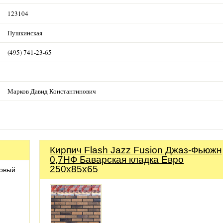
123104
Пушкинская
(495) 741-23-65
Марков Давид Константинович
Кирпич Flash Jazz Fusion Джаз-Фьюжн
0,7НФ Баварская кладка Евро
250х85х65
новый