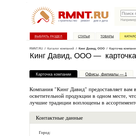
Наприме
строительство
ремонт
дом и дача
ВЫБРАТЬ РАЗДЕЛ
СТАТЬИ
ТОВАРЫ
КАТАЛ
RMNT.RU
/
Каталог компаний
/
Кинг Давид, ООО
/ Карточка компани
Кинг Давид, ООО — карточка
Карточка компании
Офисы, филиалы — 1
Компания "Кинг Давид" предоставляет вам 
осветительной продукции в одном месте, чт
лучшие традиции воплощены в ассортимент
Контактные данные
Город: