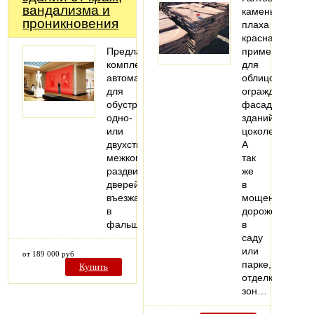
вандализма и
камень
проникновения
плаха
красная
Предлагаем
применяют
комплекты
для
автоматики
облицовки
для
ограждений,
обустройства
фасадов
одно-
зданий,
или
цоколей.
двухстворчатых
А
межкомнатных
так
раздвижных
же
дверей,
в
въезжающих
мощении
в
дорожек
фальшстену..
в
саду
или
от 189 000 руб
парке,
Купить
отделке
зон…