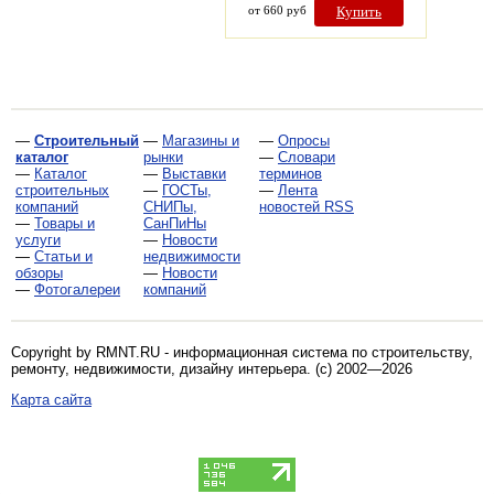
от 660 руб
Купить
—
Строительный
—
Магазины и
—
Опросы
каталог
рынки
—
Словари
—
Каталог
—
Выставки
терминов
строительных
—
ГОСТы,
—
Лента
компаний
СНИПы,
новостей RSS
—
Товары и
СанПиНы
услуги
—
Новости
—
Статьи и
недвижимости
обзоры
—
Новости
—
Фотогалереи
компаний
Copyright by RMNT.RU - информационная система по
строительству,
ремонту, недвижимости, дизайну интерьера
. (c) 2002—2026
Карта сайта