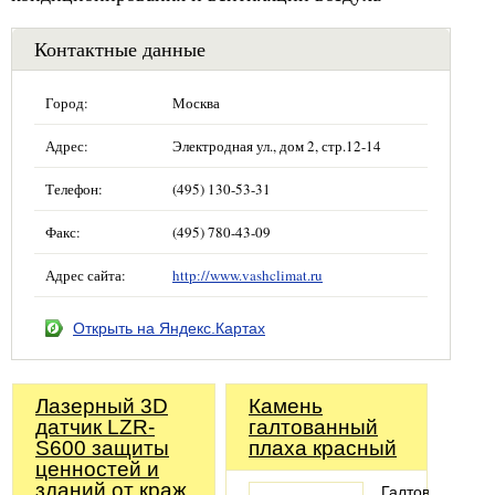
Контактные данные
Город:
Москва
Адрес:
Электродная ул., дом 2, стр.12-14
Телефон:
(495) 130-53-31
Факс:
(495) 780-43-09
Адрес сайта:
http://www.vashclimat.ru
Открыть на Яндекс.Картах
Лазерный 3D
Камень
датчик LZR-
галтованный
S600 защиты
плаха красный
ценностей и
зданий от краж,
Галтованный