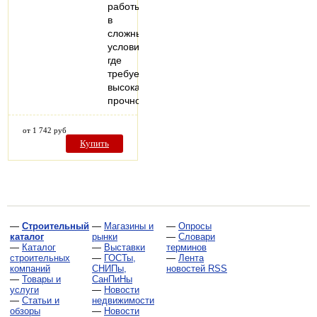
работы
в
сложных
условиях,
где
требуется
высокая
прочность…
от 1 742 руб
Купить
—
Строительный
—
Магазины и
—
Опросы
каталог
рынки
—
Словари
—
Каталог
—
Выставки
терминов
строительных
—
ГОСТы,
—
Лента
компаний
СНИПы,
новостей RSS
—
Товары и
СанПиНы
услуги
—
Новости
—
Статьи и
недвижимости
обзоры
—
Новости