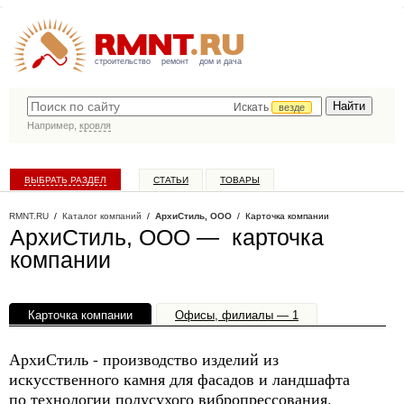
строительство
ремонт
дом и дача
Искать
везде
Например,
кровля
ВЫБРАТЬ РАЗДЕЛ
СТАТЬИ
ТОВАРЫ
КАТАЛОГ КОМПАНИЙ
RMNT.RU
/
Каталог компаний
/
АрхиСтиль, ООО
/ Карточка компании
АрхиСтиль, ООО — карточка
компании
Карточка компании
Офисы, филиалы — 1
АрхиСтиль - производство изделий из
искусственного камня для фасадов и ландшафта
по технологии полусухого вибропрессования.