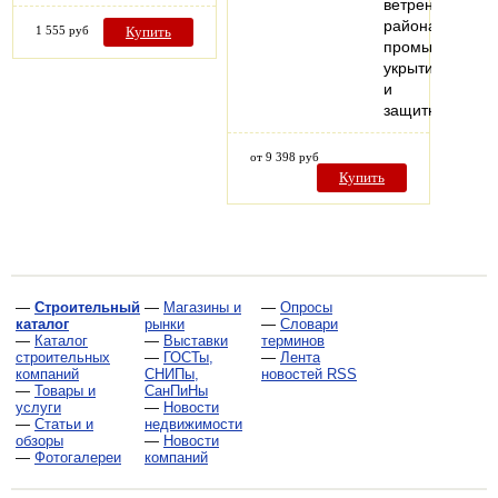
ветреных
районах,
1 555 руб
Купить
промышленны
укрытий
и
защитных…
от 9 398 руб
Купить
—
Строительный
—
Магазины и
—
Опросы
каталог
рынки
—
Словари
—
Каталог
—
Выставки
терминов
строительных
—
ГОСТы,
—
Лента
компаний
СНИПы,
новостей RSS
—
Товары и
СанПиНы
услуги
—
Новости
—
Статьи и
недвижимости
обзоры
—
Новости
—
Фотогалереи
компаний