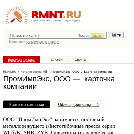
строительство
ремонт
дом и дача
Искать
везде
Например,
межкомнатные двери
ВЫБРАТЬ РАЗДЕЛ
СТАТЬИ
ТОВАРЫ
КАТАЛОГ КОМПАНИЙ
RMNT.RU
/
Каталог компаний
/
ПромИмпЭкс, ООО
/ Карточка компании
ПромИмпЭкс, ООО — карточка
компании
Карточка компании
Офисы, филиалы — 1
ООО "ПромИмпЭкс" занимается поставкой
металлорежущего (Листогибочные пресса серии
WC67K, SHB, ZYB. Гильотины гидравлические