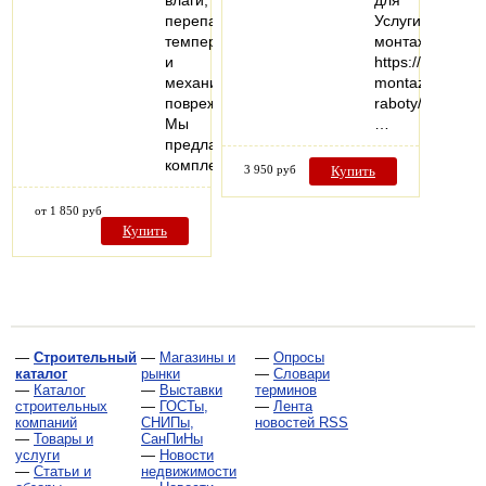
влаги,
для
перепадов
Услуги
температур
монтажа:
и
https://vezuteplo
механических
montazhnye-
повреждений!
raboty/
Мы
…
предлагаем
комплексные…
3 950 руб
Купить
от 1 850 руб
Купить
—
Строительный
—
Магазины и
—
Опросы
каталог
рынки
—
Словари
—
Каталог
—
Выставки
терминов
строительных
—
ГОСТы,
—
Лента
компаний
СНИПы,
новостей RSS
—
Товары и
СанПиНы
услуги
—
Новости
—
Статьи и
недвижимости