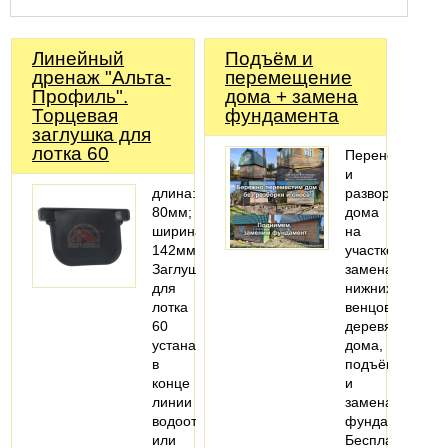
Линейный
Подъём и
дренаж "Альта-
перемещение
Профиль".
дома + замена
Торцевая
фундамента
заглушка для
лотка 60
Перенос
и
длина:
разворот
80мм;
дома
ширина:
на
142мм
участке,
Заглушка
замена
для
нижних
лотка
венцов
60
деревянного
устанавливается
дома,
в
подъём
конце
и
линии
замена
водоотвода
фундамента.
или
Бесплатная