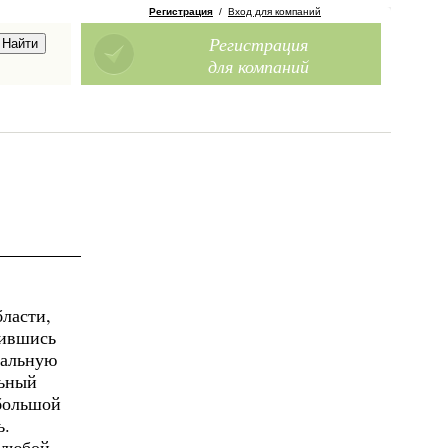
Регистрация
/
Вход для компаний
Регистрация
для компаний
ласти,
тившись
нальную
льный
 большой
ь.
 любой