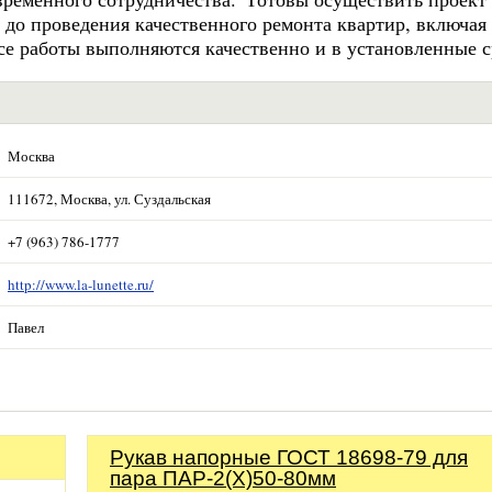
 до проведения качественного ремонта квартир, включая
се работы выполняются качественно и в установленные с
Москва
111672, Москва, ул. Суздальская
+7 (963) 786-1777
http://www.la-lunette.ru/
Павел
Рукав напорные ГОСТ 18698-79 для
пара ПАР-2(Х)50-80мм