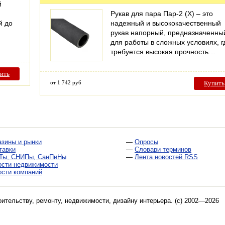
й
Рукав для пара Пар-2 (X) – это
й до
надежный и высококачественный
рукав напорный, предназначенны
для работы в сложных условиях, г
требуется высокая прочность…
ить
от 1 742 руб
Купить
азины и рынки
—
Опросы
тавки
—
Словари терминов
Ты, СНИПы, СанПиНы
—
Лента новостей RSS
ости недвижимости
ости компаний
оительству, ремонту, недвижимости, дизайну интерьера
. (c) 2002—2026