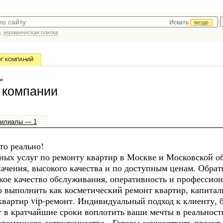
Искать
везде
р,
керамическая плитка
ОГ КОМПАНИЙ
ии
 компании
илиалы — 1
то реально!
ых услуг по ремонту квартир в Москве и Московской об
ачения, высокого качества и по доступным ценам. Обра
кое качество обслуживания, оперативность и профессио
о выполнить как косметический ремонт квартир, капита
квартир vip-ремонт. Индивидуальный подход к клиенту,
 в кратчайшие сроки воплотить ваши мечты в реальност
временного сотрудничества. Готовы осуществить проект