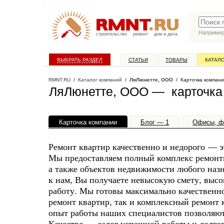
Наприме
строительство
ремонт
дом и дача
ВЫБРАТЬ РАЗДЕЛ
СТАТЬИ
ТОВАРЫ
КАТАЛ
RMNT.RU
/
Каталог компаний
/
ЛяЛюнетте, ООО
/ Карточка компан
ЛяЛюнетте, ООО — карточка
Карточка компании
Блог — 1
Офисы, ф
Ремонт квартир качественно и недорого — э
Мы предоставляем полный комплекс ремонтн
а также объектов недвижимости любого назн
к нам, Вы получаете невысокую смету, высо
работу. Мы готовы максимально качественн
ремонт квартир, так и комплексный ремонт 
опыт работы наших специалистов позволяют
Качество — залог успешной работы и долго