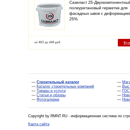
Сазиласт 25-Двухкомпонентны
полиуретановый герметик для
фасадных швов с деформацие
25%.
от 403 до 449 руб
Куп
—
Строительный каталог
—
Маг
—
Каталог строительных компаний
—
Выс
—
Товары и услуги
—
ГОС
—
Статьи и обзоры
—
Нов
—
Фотогалереи
—
Нов
Copyright by RMNT.RU - информационная система по
стр
Карта сайта