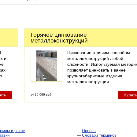
Горячее цинкование
металлоконструкций
1
Цинкование горячим способом
х и
металлоконструкций любой
же
сложности. Используемая методи
ках
позволяет цинковать в ванне
по…
крупногабаритные изделия,
металлоконструкции…
ить
от 10 000 руб
Купить
азины и рынки
—
Опросы
тавки
—
Словари терминов