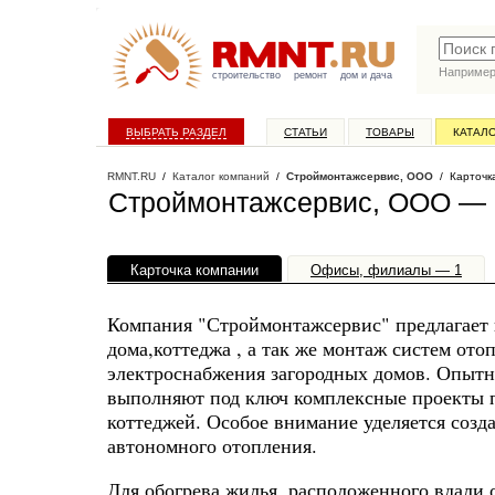
Наприме
строительство
ремонт
дом и дача
ВЫБРАТЬ РАЗДЕЛ
СТАТЬИ
ТОВАРЫ
КАТАЛ
RMNT.RU
/
Каталог компаний
/
Строймонтажсервис, ООО
/ Карточк
Строймонтажсервис, ООО — 
Карточка компании
Офисы, филиалы — 1
Компания "Строймонтажсервис" предлагает 
дома,коттеджа , а так же монтаж систем ото
электроснабжения загородных домов. Опыт
выполняют под ключ комплексные проекты п
коттеджей. Особое внимание уделяется созд
автономного отопления.
Для обогрева жилья, расположенного вдали