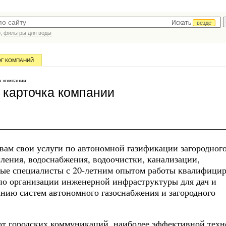
Искать
везде
р,
фильтры для воды
ОГ КОМПАНИЙ
а компании
карточка компании
вам свои услуги по автономной газификации загородног
пления, водоснабжения, водоочистки, канализации,
ные специалисты с 20-летним опытом работы квалифици
о организации инженерной инфраструктуры для дач и
анию систем автономного газоснабжения и загородного
 от городских коммуникаций, наиболее эффективной техн