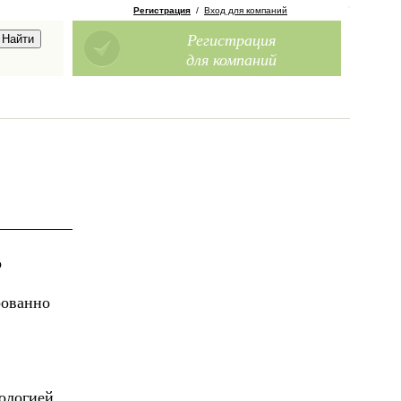
Регистрация
/
Вход для компаний
Регистрация
для компаний
о
рованно
ологией