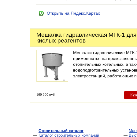
Открыть на Яндекс.Картах
Мешалка гидравлическая МГК-1 для
кислых реагентов
Мешалки гидравлические МГК-
применяются на промышленны
отопительных котельных, а так
водоподготовительных установ
электростанций, работающих 
160 000 руб
Куп
—
Строительный каталог
—
Маг
—
Каталог строительных компаний
—
Выс