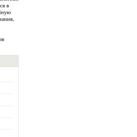
ся в
ойную
вания,
ов