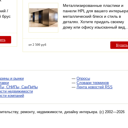
ж
Металлизированные пластики и
ий /
панели HPL для вашего интерьера
 брус
металлический блеск и стиль в
деталях. Хотите придать своему
дому или офису изысканный вид,
ить
от 2 500 руб
Купить
азины и рынки
—
Опросы
тавки
—
Словари терминов
Ты, СНИПы, СанПиНы
—
Лента новостей RSS
ости недвижимости
ости компаний
оительству, ремонту, недвижимости, дизайну интерьера
. (c) 2002—2026