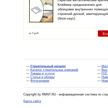
Скрытый металлический крепе
Кляймер предназначен для
облицовки внутренних помещен
строений доской, имитирующей
(блок-хаус).
от 3 руб
Куп
—
Строительный каталог
—
Маг
—
Каталог строительных компаний
—
Выс
—
Товары и услуги
—
ГОС
—
Статьи и обзоры
—
Нов
—
Фотогалереи
—
Нов
Copyright by RMNT.RU - информационная система по
стр
Карта сайта