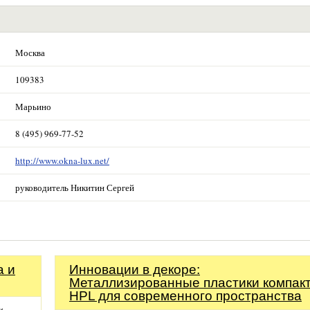
Москва
109383
Марьино
8 (495) 969-77-52
http://www.okna-lux.net/
руководитель Никитин Сергей
а и
Инновации в декоре:
Металлизированные пластики компак
HPL для современного пространства