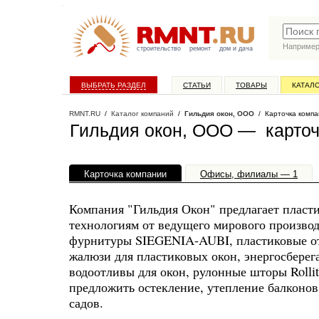
Наприме
строительство
ремонт
дом и дача
ВЫБРАТЬ РАЗДЕЛ
СТАТЬИ
ТОВАРЫ
КАТАЛ
RMNT.RU
/
Каталог компаний
/
Гильдия окон, ООО
/ Карточка компа
Гильдия окон, ООО — карточ
Карточка компании
Офисы, филиалы — 1
Компания "Гильдия Окон" предлагает пласт
технологиям от ведущего мирового производ
фурнитуры SIEGENIA-AUBI, пластиковые от
жалюзи для пластиковых окон, энергосберег
водоотливы для окон, рулонные шторы Rollit
предложить остекление, утепление балконов
садов.