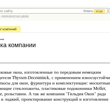
Искать
везде
р,
межкомнатные двери
ОГ КОМПАНИЙ
нии
ка компании
иковые окна, изготовленные по передовым немецким
ителя Thyssen-Deceuninck, с применением износоустойч
косы для окон, фурнитура и комплектующие: москитные
ающие стеклопакеты, пластиковые подоконники Moller,
e, рольставни. А так же компания "Гильдия Окон" рада
 и лоджий, проектирование конструкций и изготовление