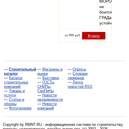
МОРОЗе,
не
боится
ГРАДа!
устойчив…
от 999 руб
Купить
—
Строительный
—
Магазины и
—
Опросы
каталог
рынки
—
Словари
—
Каталог
—
Выставки
терминов
строительных
—
ГОСТы,
—
Лента
компаний
СНИПы,
новостей RSS
—
Товары и
СанПиНы
услуги
—
Новости
—
Статьи и
недвижимости
обзоры
—
Новости
—
Фотогалереи
компаний
Copyright by RMNT.RU - информационная система по
строительству,
ремонту, недвижимости, дизайну интерьера
. (c) 2002—2026