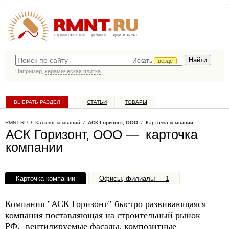
строительство
ремонт
дом и дача
Искать
везде
Например,
керамическая плитка
ВЫБРАТЬ РАЗДЕЛ
СТАТЬИ
ТОВАРЫ
КАТАЛОГ КОМПАНИЙ
RMNT.RU
/
Каталог компаний
/
АСК Горизонт, ООО
/ Карточка компании
АСК Горизонт, ООО — карточка
компании
Карточка компании
Офисы, филиалы — 1
Компания "АСК Горизонт" быстро развивающаяся
компания поставляющая на строительный рынок
РФ. вентилируемые фасады, композитные