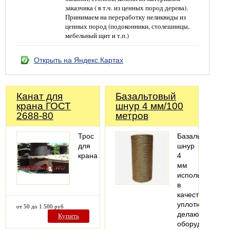
заказчика ( в т.ч. из ценных пород дерева).
Принимаем на переработку неликвиды из
ценных пород (подоконники, столешницы,
мебельный щит и т.п.)
Открыть на Яндекс.Картах
Канат для
Базальтовый
крана ГОСТ
шнур 4 мм/100
2688-80
метров
Трос
Базальтовый
для
шнур
крана
4
мм
используется
в
качестве
уплотнителя,
от 50 до 1 500 руб
делающий
Купить
оборудование