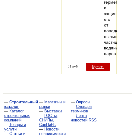
герметичным
и
защищающий
его
от
попадания
пыльных
частиц,
водяных
паров…
31 руб
Купить
—
Строительный
—
Магазины и
—
Опросы
каталог
рынки
—
Словари
—
Каталог
—
Выставки
терминов
строительных
—
ГОСТы,
—
Лента
компаний
СНИПы,
новостей RSS
—
Товары и
СанПиНы
услуги
—
Новости
—
Статьи и
недвижимости