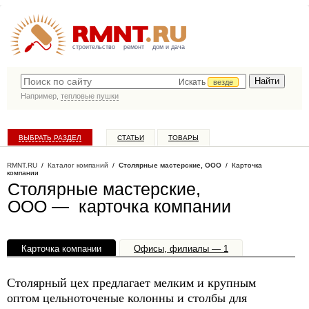
строительство
ремонт
дом и дача
Искать
везде
Например,
тепловые пушки
ВЫБРАТЬ РАЗДЕЛ
СТАТЬИ
ТОВАРЫ
КАТАЛОГ КОМПАНИЙ
RMNT.RU
/
Каталог компаний
/
Столярные мастерские, ООО
/ Карточка
компании
Столярные мастерские,
ООО — карточка компании
Карточка компании
Офисы, филиалы — 1
Столярный цех предлагает мелким и крупным
оптом цельноточеные колонны и столбы для