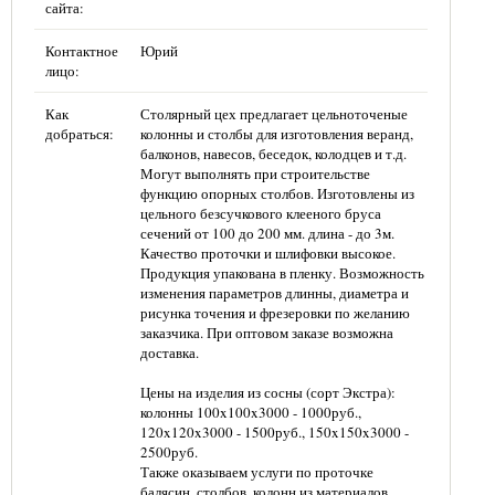
сайта:
Контактное
Юрий
лицо:
Как
Столярный цех предлагает цельноточеные
добраться:
колонны и столбы для изготовления веранд,
балконов, навесов, беседок, колодцев и т.д.
Могут выполнять при строительстве
функцию опорных столбов. Изготовлены из
цельного безсучкового клееного бруса
сечений от 100 до 200 мм. длина - до 3м.
Качество проточки и шлифовки высокое.
Продукция упакована в пленку. Возможность
изменения параметров длинны, диаметра и
рисунка точения и фрезеровки по желанию
заказчика. При оптовом заказе возможна
доставка.
Цены на изделия из сосны (сорт Экстра):
колонны 100x100x3000 - 1000руб.,
120x120x3000 - 1500руб., 150x150x3000 -
2500руб.
Также оказываем услуги по проточке
балясин, столбов, колонн из материалов