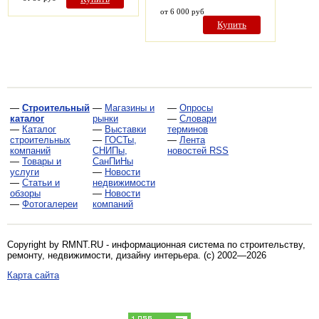
от 6 000 руб
Купить
—
Строительный
—
Магазины и
—
Опросы
каталог
рынки
—
Словари
—
Каталог
—
Выставки
терминов
строительных
—
ГОСТы,
—
Лента
компаний
СНИПы,
новостей RSS
—
Товары и
СанПиНы
услуги
—
Новости
—
Статьи и
недвижимости
обзоры
—
Новости
—
Фотогалереи
компаний
Copyright by RMNT.RU - информационная система по
строительству,
ремонту, недвижимости, дизайну интерьера
. (c) 2002—2026
Карта сайта