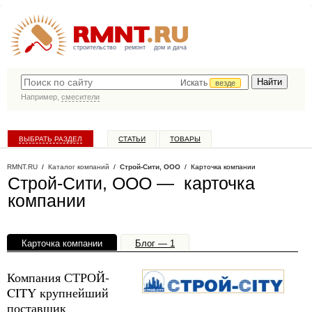
строительство
ремонт
дом и дача
Искать
везде
Например,
смесители
ВЫБРАТЬ РАЗДЕЛ
СТАТЬИ
ТОВАРЫ
КАТАЛОГ КОМПАНИЙ
RMNT.RU
/
Каталог компаний
/
Строй-Сити, ООО
/ Карточка компании
Строй-Сити, ООО — карточка
компании
Карточка компании
Блог — 1
Офисы, филиалы — 1
Компания СТРОЙ-
CITY крупнейший
поставщик