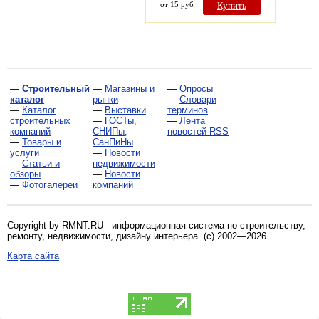
от 15 руб
Купить
—
Строительный
—
Магазины и
—
Опросы
каталог
рынки
—
Словари
—
Каталог
—
Выставки
терминов
строительных
—
ГОСТы,
—
Лента
компаний
СНИПы,
новостей RSS
—
Товары и
СанПиНы
услуги
—
Новости
—
Статьи и
недвижимости
обзоры
—
Новости
—
Фотогалереи
компаний
Copyright by RMNT.RU - информационная система по
строительству,
ремонту, недвижимости, дизайну интерьера
. (c) 2002—2026
Карта сайта