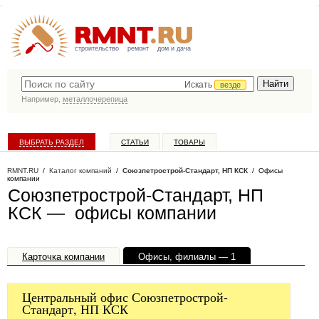
строительство
ремонт
дом и дача
Искать
везде
Например,
металлочерепица
ВЫБРАТЬ РАЗДЕЛ
СТАТЬИ
ТОВАРЫ
КАТАЛОГ КОМПАНИЙ
RMNT.RU
/
Каталог компаний
/
Союзпетрострой-Стандарт, НП КСК
/ Офисы
компании
Союзпетрострой-Стандарт, НП
КСК — офисы компании
Карточка компании
Офисы, филиалы — 1
Центральный офис Союзпетрострой-
Стандарт, НП КСК