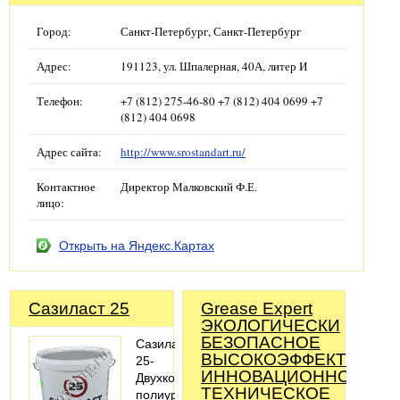
Город:
Санкт-Петербург, Санкт-Петербург
Адрес:
191123, ул. Шпалерная, 40А, литер И
Телефон:
+7 (812) 275-46-80 +7 (812) 404 0699 +7
(812) 404 0698
Адрес сайта:
http://www.srostandart.ru/
Контактное
Директор Малковский Ф.Е.
лицо:
Открыть на Яндекс.Картах
Сазиласт 25
Grease Expert
ЭКОЛОГИЧЕСКИ
БЕЗОПАСНОЕ
Сазиласт
ВЫСОКОЭФФЕКТИВНО
25-
ИННОВАЦИОННОЕ
Двухкомпонентный
ТЕХНИЧЕСКОЕ
полиуретановый