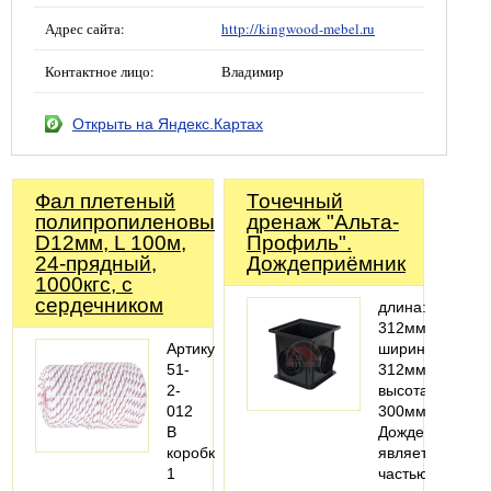
Адрес сайта:
http://kingwood-mebel.ru
Контактное лицо:
Владимир
Открыть на Яндекс.Картах
Фал плетеный
Точечный
полипропиленовый,
дренаж "Альта-
D12мм, L 100м,
Профиль".
24-прядный,
Дождеприёмник
1000кгс, с
сердечником
длина:
312мм;
Артикул:
ширина:
51-
312мм;
2-
высота:
012
300мм
В
Дождеприёмни
коробке:
является
1
частью