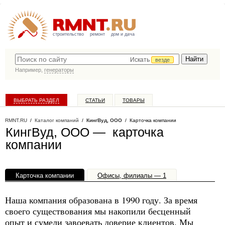
строительство
ремонт
дом и дача
Искать
везде
Например,
генераторы
ВЫБРАТЬ РАЗДЕЛ
СТАТЬИ
ТОВАРЫ
КАТАЛОГ КОМПАНИЙ
RMNT.RU
/
Каталог компаний
/
КингВуд, ООО
/ Карточка компании
КингВуд, ООО — карточка
компании
Карточка компании
Офисы, филиалы — 1
Наша компания образована в 1990 году. За время
своего существования мы накопили бесценный
опыт и сумели завоевать доверие клиентов. Мы