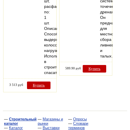
шт,
системы
расфасовано
точечного
по:
дренажа.
1
Он
шт.
предназначен
Описание:
для
Способны
местного
выдерживать
сбора
колоссальные
ливневых
нагрузки.
и
Используются
талых…
в
строительных,
589.90 руб
Купить
спасательных…
3 513 руб
Купить
—
Строительный
—
Магазины и
—
Опросы
каталог
рынки
—
Словари
—
Каталог
—
Выставки
терминов