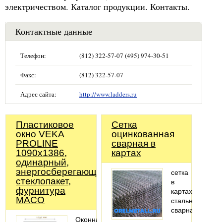
электричеством. Каталог продукции. Контакты.
Контактные данные
Телефон:
(812) 322-57-07 (495) 974-30-51
Факс:
(812) 322-57-07
Адрес сайта:
http://www.ladders.ru
Пластиковое
Сетка
окно VEKA
оцинкованная
PROLINE
сварная в
1090х1386,
картах
одинарный,
энергосберегающий
сетка
стеклопакет,
в
фурнитура
картах
MACO
стальная
сварная
Оконная