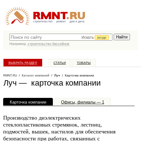
строительство
ремонт
дом и дача
Искать
везде
Например,
строительство бассейнов
ВЫБРАТЬ РАЗДЕЛ
СТАТЬИ
ТОВАРЫ
КАТАЛОГ КОМПАНИЙ
RMNT.RU
/
Каталог компаний
/
Луч
/ Карточка компании
Луч — карточка компании
Карточка компании
Офисы, филиалы — 1
Производcтво диэлектрических
стеклопластиковых стремянок, лестниц,
подмостей, вышек, настилов для обеспечения
безопасности при работах, связанных с