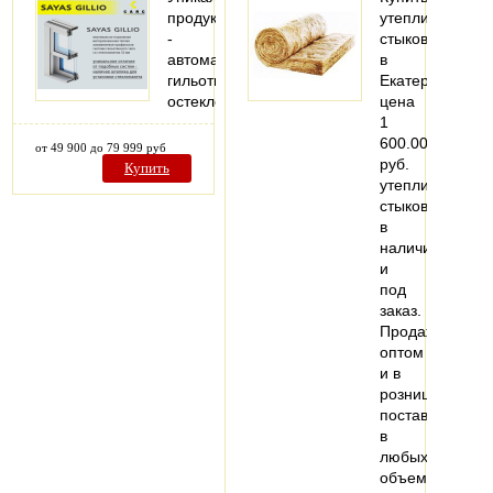
продукт
утеплитель
-
стыков
автоматическое
в
гильотинное
Екатеринбурге,
остекление
цена
1
600.00
от 49 900 до 79 999 руб
руб.
Купить
утеплитель
стыков
в
наличии
и
под
заказ.
Продажа
оптом
и в
розницу,
поставки
в
любых
объемах.