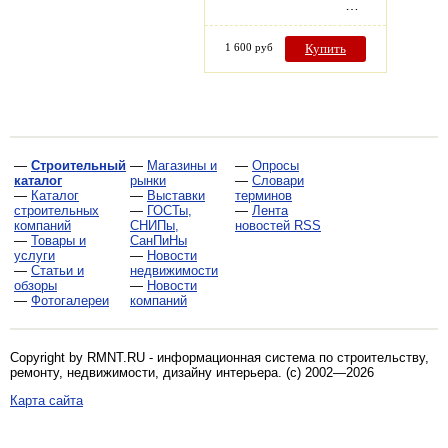
…
1 600 руб
Купить
—
Строительный
—
Магазины и
—
Опросы
каталог
рынки
—
Словари
—
Каталог
—
Выставки
терминов
строительных
—
ГОСТы,
—
Лента
компаний
СНИПы,
новостей RSS
—
Товары и
СанПиНы
услуги
—
Новости
—
Статьи и
недвижимости
обзоры
—
Новости
—
Фотогалереи
компаний
Copyright by RMNT.RU - информационная система по
строительству,
ремонту, недвижимости, дизайну интерьера
. (c) 2002—2026
Карта сайта