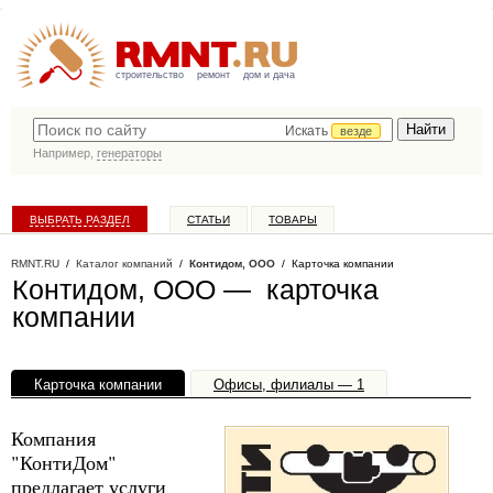
строительство
ремонт
дом и дача
Искать
везде
Например,
генераторы
ВЫБРАТЬ РАЗДЕЛ
СТАТЬИ
ТОВАРЫ
КАТАЛОГ КОМПАНИЙ
RMNT.RU
/
Каталог компаний
/
Контидом, ООО
/ Карточка компании
Контидом, ООО — карточка
компании
Карточка компании
Офисы, филиалы — 1
Компания
"КонтиДом"
предлагает услуги