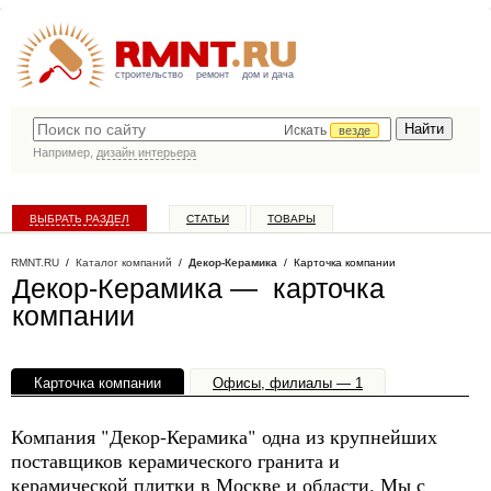
строительство
ремонт
дом и дача
Искать
везде
Например,
дизайн интерьера
ВЫБРАТЬ РАЗДЕЛ
СТАТЬИ
ТОВАРЫ
КАТАЛОГ КОМПАНИЙ
RMNT.RU
/
Каталог компаний
/
Декор-Керамика
/ Карточка компании
Декор-Керамика — карточка
компании
Карточка компании
Офисы, филиалы — 1
Компания "Декор-Керамика" одна из крупнейших
поставщиков керамического гранита и
керамической плитки в Москве и области. Мы с