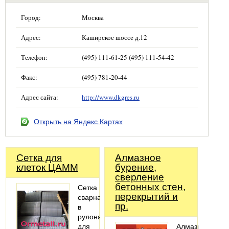
Город:
Москва
Адрес:
Каширское шоссе д.12
Телефон:
(495) 111-61-25 (495) 111-54-42
Факс:
(495) 781-20-44
Адрес сайта:
http://www.dkgres.ru
Открыть на Яндекс.Картах
Сетка для
Алмазное
клеток ЦАММ
бурение,
cверление
бетонных стен,
Сетка
перекрытий и
сварная
пр.
в
рулонах
для
Алмазное