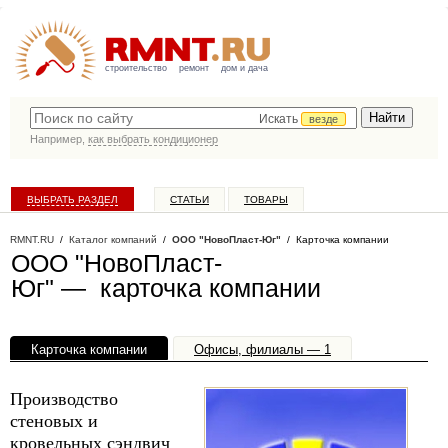
строительство
ремонт
дом и дача
Искать
везде
Например,
как выбрать кондиционер
ВЫБРАТЬ РАЗДЕЛ
СТАТЬИ
ТОВАРЫ
КАТАЛОГ КОМПАНИЙ
RMNT.RU
/
Каталог компаний
/
ООО "НовоПласт-Юг"
/ Карточка компании
ООО "НовоПласт-
Юг" — карточка компании
Карточка компании
Офисы, филиалы — 1
Производство
стеновых и
кровельных сэндвич