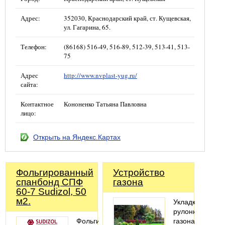
Адрес:
352030, Краснодарский край, ст. Кущевская,
ул. Гагарина, 65.
Телефон:
(86168) 516-49, 516-89, 512-39, 513-41, 513-
75
Адрес
http://www.nvplast-yug.ru/
сайта:
Контактное
Кононенко Татьяна Павловна
лицо:
Открыть на Яндекс.Картах
Фольгированный
Устройство
спанбонд СПФ
газона
60-7 Sudizol, 50
м2.
Укладка
рулонного
Фольгированный
газона