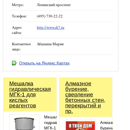
Метро:
Ленинский проспект
Телефон:
(495) 730-22-22
Адрес
http://www.dt7.ru
сайта:
Контактное
Абашина Мария
лицо:
Открыть на Яндекс.Картах
Мешалка
Алмазное
гидравлическая
бурение,
МГК-1 для
cверление
кислых
бетонных стен,
реагентов
перекрытий и
пр.
Мешалки
гидравлические
Алмазное
МГК-1
бурение