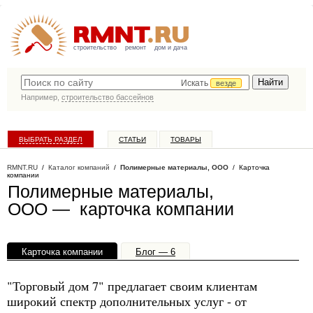
строительство
ремонт
дом и дача
Искать
везде
Например,
строительство бассейнов
ВЫБРАТЬ РАЗДЕЛ
СТАТЬИ
ТОВАРЫ
КАТАЛОГ КОМПАНИЙ
RMNT.RU
/
Каталог компаний
/
Полимерные материалы, ООО
/ Карточка
компании
Полимерные материалы,
ООО — карточка компании
Карточка компании
Блог — 6
Офисы, филиалы — 1
"Торговый дом 7" предлагает своим клиентам
широкий спектр дополнительных услуг - от