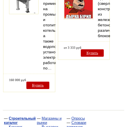
применяются
(сверление)
на
конструкций
промышленных
из
и
железобетонов
отопительных
бетонов,
котельных,
различных
а
блоков
также
водоподготовительных
от 3 333 руб
установках
Купить
электростанций,
работающих
по…
160 000 руб
Купить
—
Строительный
—
Магазины и
—
Опросы
каталог
рынки
—
Словари
—
Каталог
—
Выставки
терминов