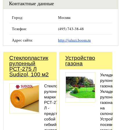
Контактные данные
Город:
Москва
Телефон:
(495) 743-38-48
Адрес сайта:
http://jaluzi.boom.ru
Стеклопластик
Устройство
рулонный
газона
РСТ-275 Л
Sudizol, 100 м2
Укладка
рулонного
Cтеклопластик
газона
рулонный
Укладка
марки
рулонного
РСТ-275
газона
Л -
на
представляет
склонах
собой
Устройство
гибкий
посевного