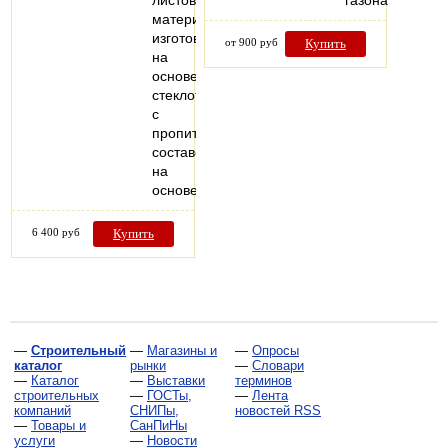
листовой
газона
материал,
изготовленный
от 900 руб
Купить
на
основе
стеклоткани
c
пропиточным
составом
на
основе…
6 400 руб
Купить
—
Строительный
—
Магазины и
—
Опросы
каталог
рынки
—
Словари
—
Каталог
—
Выставки
терминов
строительных
—
ГОСТы,
—
Лента
компаний
СНИПы,
новостей RSS
—
Товары и
СанПиНы
услуги
—
Новости