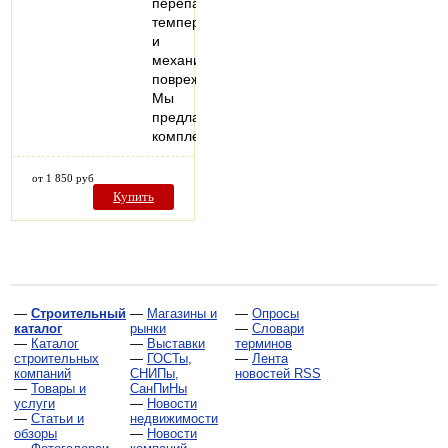
перепадов
температур
и
механических
повреждений!
Мы
предлагаем
комплексные…
от 1 850 руб
Купить
—
Строительный
—
Магазины и
—
Опросы
каталог
рынки
—
Словари
—
Каталог
—
Выставки
терминов
строительных
—
ГОСТы,
—
Лента
компаний
СНИПы,
новостей RSS
—
Товары и
СанПиНы
услуги
—
Новости
—
Статьи и
недвижимости
обзоры
—
Новости