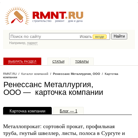
строительство
ремонт
дом и дача
Искать
везде
Например,
паркет
ВЫБРАТЬ РАЗДЕЛ
СТАТЬИ
ТОВАРЫ
КАТАЛОГ КОМПАНИЙ
RMNT.RU
/
Каталог компаний
/
Ренессанс Металлургия, ООО
/ Карточка
компании
Ренессанс Металлургия,
ООО — карточка компании
Карточка компании
Блог — 1
Офисы, филиалы — 1
Металлопрокат: сортовой прокат, профильная
труба, гнутый швеллер, листы, полоса в Сургуте и