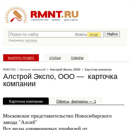
строительство
ремонт
дом и дача
Искать
везде
Например,
ипотека
ВЫБРАТЬ РАЗДЕЛ
СТАТЬИ
ТОВАРЫ
КАТАЛОГ КОМПАНИЙ
RMNT.RU
/
Каталог компаний
/
Алстрой Экспо, ООО
/ Карточка компании
Алстрой Экспо, ООО — карточка
компании
Карточка компании
Офисы, филиалы — 1
Московское представительство Новосибирского
завода "Алсиб"
Все виды алюминиевых профилей от