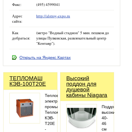
Факс:
(495) 4599041
Адрес
http://alstroy-expo.ru
сайта:
Как
(метро "Водный стадион" 5 мин. пешком до
добраться:
улицы Пулковская, развлекательный центр
"Кентавр").
Открыть на Яндекс.Картах
ТЕПЛОМАШ
Высокий
КЭВ-100Т20Е
поддон для
душевой
кабины Niagara
Тепловентилятор
электрический
промышленный
Поддон
Тепломаш
высокий
КЭВ-
40-
Т20E
46
-
см