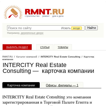
строительство
ремонт
дом и дача
Искать
везде
Например,
деревянные двери
ВЫБРАТЬ РАЗДЕЛ
СТАТЬИ
ТОВАРЫ
КАТАЛОГ КОМПАНИЙ
RMNT.RU
/
Каталог компаний
/
INTERCITY Real Estate Consulting
/ Карточка
компании
INTERCITY Real Estate
Consulting — карточка компании
Карточка компании
Офисы, филиалы — 1
INTERCITY Real Estate Consulting это компания
зарегистрированная в Торговой Палате Египта и