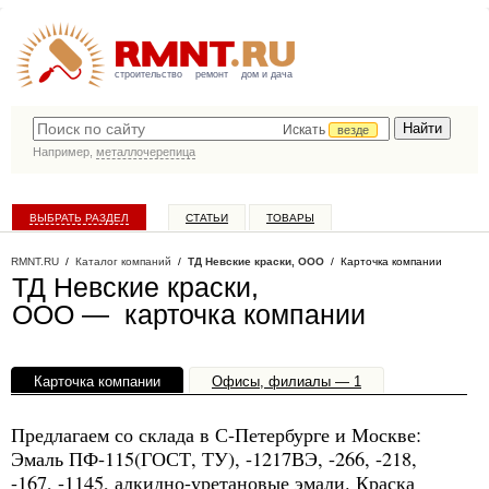
строительство
ремонт
дом и дача
Искать
везде
Например,
металлочерепица
ВЫБРАТЬ РАЗДЕЛ
СТАТЬИ
ТОВАРЫ
КАТАЛОГ КОМПАНИЙ
RMNT.RU
/
Каталог компаний
/
ТД Невские краски, ООО
/ Карточка компании
ТД Невские краски,
ООО — карточка компании
Карточка компании
Офисы, филиалы — 1
Предлагаем со склада в С-Петербурге и Москве:
Эмаль ПФ-115(ГОСТ, ТУ), -1217ВЭ, -266, -218,
-167, -1145, алкидно-уретановые эмали. Краска