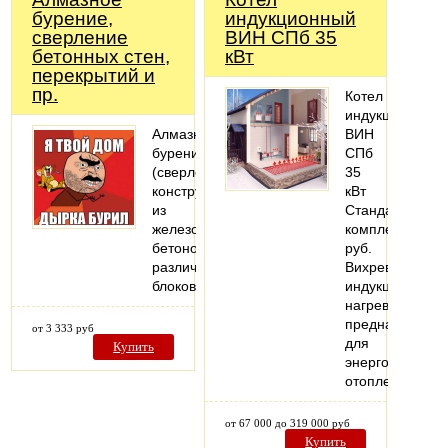
бурение,
индукционный
cверление
ВИН СПб 35
бетонных стен,
кВт
перекрытий и
пр.
Котел
индукционный
Алмазное
ВИН
бурение
СПб
(сверление)
35
конструкций
кВт
из
Стандартная
железобетонов,
комплектация,
бетонов,
руб.
различных
Вихревой
блоков
индукционный
нагреватель
предназначен
от 3 333 руб
для
Купить
энергоэффекти
отопления…
от 67 000 до 319 000 руб
Купить