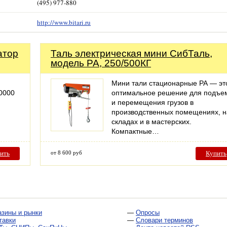
(495) 977-880
http://www.bitari.ru
атор
Таль электрическая мини СибТаль,
модель PA, 250/500КГ
Мини тали стационарные РА — эт
0000
оптимальное решение для подъе
и перемещения грузов в
производственных помещениях, н
складах и в мастерских.
Компактные…
ить
от 8 600 руб
Купить
азины и рынки
—
Опросы
тавки
—
Словари терминов