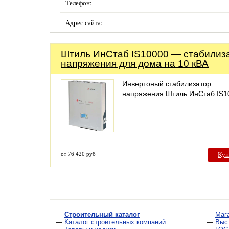
Телефон:
Адрес сайта:
Штиль ИнСтаб IS10000 — стабилиз
напряжения для дома на 10 кВА
Инвертоный стабилизатор
напряжения Штиль ИнСтаб IS1
от 76 420 руб
Куп
—
Строительный каталог
—
Маг
—
Каталог строительных компаний
—
Выс