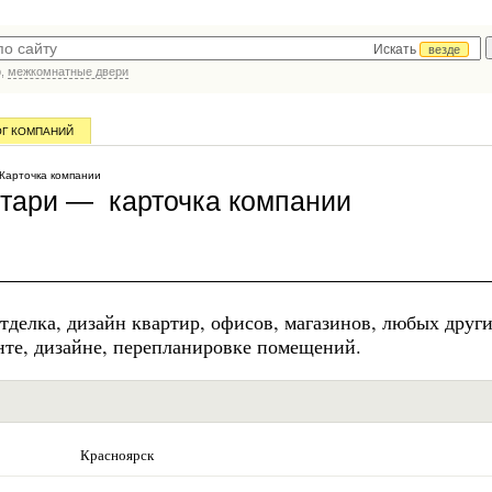
Искать
везде
р,
межкомнатные двери
ОГ КОМПАНИЙ
Карточка компании
итари — карточка компании
отделка, дизайн квартир, офисов, магазинов, любых друг
нте, дизайне, перепланировке помещений.
Красноярск